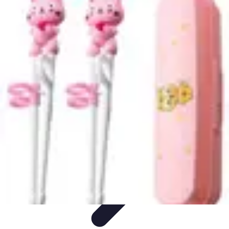
Tout sur le Padel
Entraînement et Techniques
Techniques et
Stratégies
Équipement
Tendances
Équipement et Terrain
Tout sur le Padel