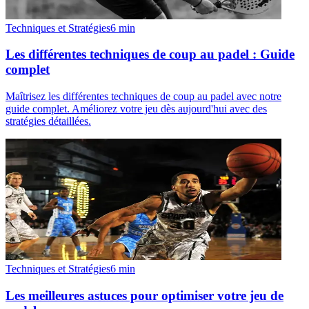
Techniques et Stratégies
6
min
Les différentes techniques de coup au padel : Guide
complet
Maîtrisez les différentes techniques de coup au padel avec notre
guide complet. Améliorez votre jeu dès aujourd'hui avec des
stratégies détaillées.
Techniques et Stratégies
6
min
Les meilleures astuces pour optimiser votre jeu de