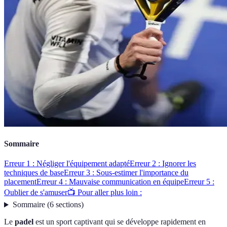
Sommaire
Erreur 1 : Négliger l'équipement adapté
Erreur 2 : Ignorer les
techniques de base
Erreur 3 : Sous-estimer l'importance du
placement
Erreur 4 : Mauvaise communication en équipe
Erreur 5 :
Oublier de s'amuser
📺 Pour aller plus loin :
Sommaire
(
6
sections
)
Le
padel
est un sport captivant qui se développe rapidement en