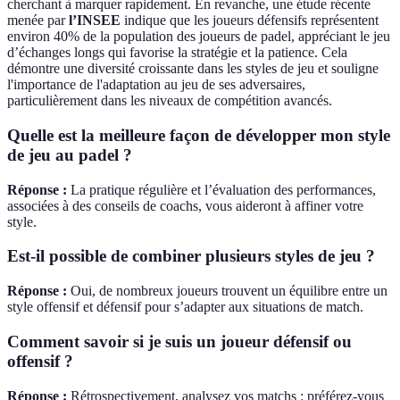
cherchant à marquer rapidement. En revanche, une étude récente
menée par
l’INSEE
indique que les joueurs défensifs représentent
environ 40% de la population des joueurs de padel, appréciant le jeu
d’échanges longs qui favorise la stratégie et la patience. Cela
démontre une diversité croissante dans les styles de jeu et souligne
l'importance de l'adaptation au jeu de ses adversaires,
particulièrement dans les niveaux de compétition avancés.
Quelle est la meilleure façon de développer mon style
de jeu au padel ?
Réponse :
La pratique régulière et l’évaluation des performances,
associées à des conseils de coachs, vous aideront à affiner votre
style.
Est-il possible de combiner plusieurs styles de jeu ?
Réponse :
Oui, de nombreux joueurs trouvent un équilibre entre un
style offensif et défensif pour s’adapter aux situations de match.
Comment savoir si je suis un joueur défensif ou
offensif ?
Réponse :
Rétrospectivement, analysez vos matchs : préférez-vous