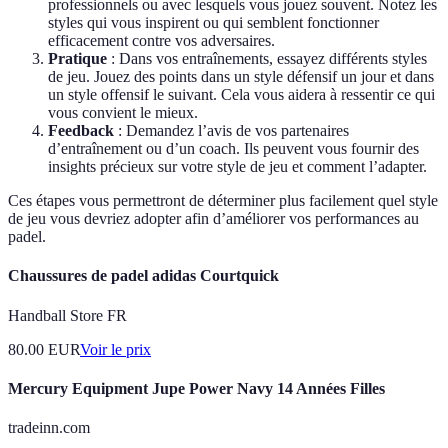
professionnels ou avec lesquels vous jouez souvent. Notez les
styles qui vous inspirent ou qui semblent fonctionner
efficacement contre vos adversaires.
Pratique
: Dans vos entraînements, essayez différents styles
de jeu. Jouez des points dans un style défensif un jour et dans
un style offensif le suivant. Cela vous aidera à ressentir ce qui
vous convient le mieux.
Feedback
: Demandez l’avis de vos partenaires
d’entraînement ou d’un coach. Ils peuvent vous fournir des
insights précieux sur votre style de jeu et comment l’adapter.
Ces étapes vous permettront de déterminer plus facilement quel style
de jeu vous devriez adopter afin d’améliorer vos performances au
padel.
Chaussures de padel adidas Courtquick
Handball Store FR
80.00
EUR
Voir le prix
Mercury Equipment Jupe Power Navy 14 Années Filles
tradeinn.com