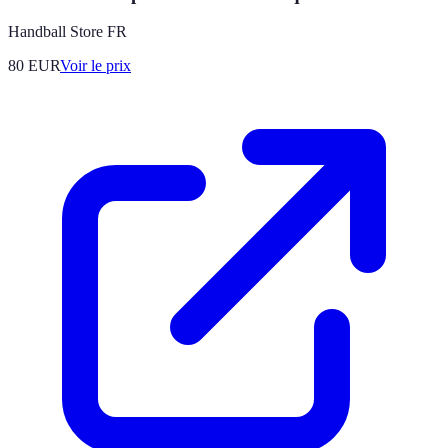
Handball Store FR
80
EUR
Voir le prix