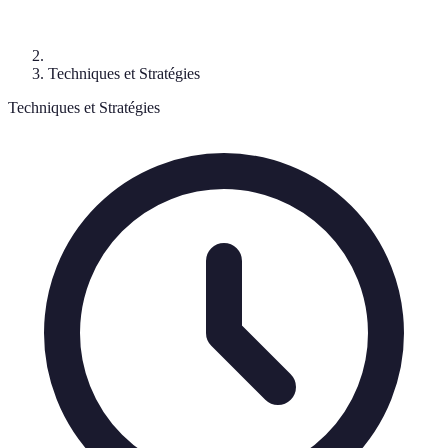
Techniques et Stratégies
Techniques et Stratégies