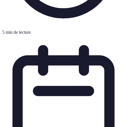
5 min de lecture