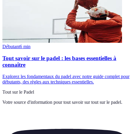
Débutant
6
min
Tout savoir sur le padel : les bases essentielles à
connaître
Explorez les fondamentaux du padel avec notre guide complet pour
débutants, des règles aux techniques essentielles.
Tout sur le Padel
Votre source d'information pour tout savoir sur
tout sur le padel
.