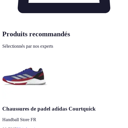
Produits recommandés
Sélectionnés par nos experts
Chaussures de padel adidas Courtquick
Handball Store FR