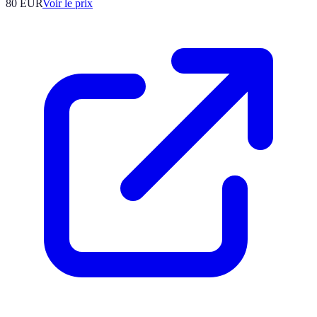
80
EUR
Voir le prix