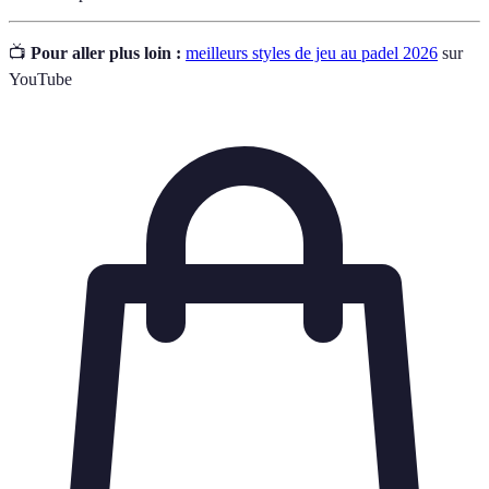
📺
Pour aller plus loin :
meilleurs styles de jeu au padel 2026
sur
YouTube