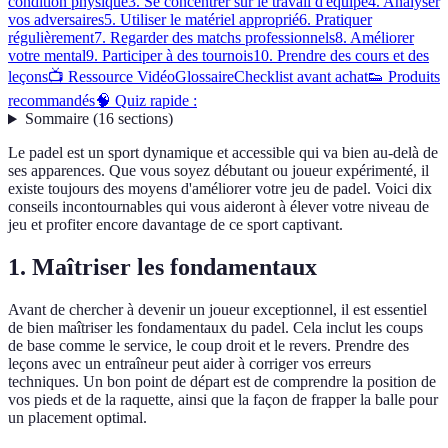
condition physique
3. Se concentrer sur le travail d'équipe
4. Analyser
vos adversaires
5. Utiliser le matériel approprié
6. Pratiquer
régulièrement
7. Regarder des matchs professionnels
8. Améliorer
votre mental
9. Participer à des tournois
10. Prendre des cours et des
leçons
📺 Ressource Vidéo
Glossaire
Checklist avant achat
👟 Produits
recommandés
🧠 Quiz rapide :
Sommaire
(
16
sections
)
Le padel est un sport dynamique et accessible qui va bien au-delà de
ses apparences. Que vous soyez débutant ou joueur expérimenté, il
existe toujours des moyens d'améliorer votre jeu de padel. Voici dix
conseils incontournables qui vous aideront à élever votre niveau de
jeu et profiter encore davantage de ce sport captivant.
1. Maîtriser les fondamentaux
Avant de chercher à devenir un joueur exceptionnel, il est essentiel
de bien maîtriser les fondamentaux du padel. Cela inclut les coups
de base comme le service, le coup droit et le revers. Prendre des
leçons avec un entraîneur peut aider à corriger vos erreurs
techniques. Un bon point de départ est de comprendre la position de
vos pieds et de la raquette, ainsi que la façon de frapper la balle pour
un placement optimal.