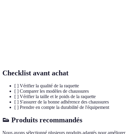
Terme
Définition
Service
Coup lancé pour commencer un échange.
Coup
Coup frappé de la main dominante, généralement plus
droit
puissant.
Coup frappé de la main non dominante, souvent utilisé
Revers
pour contrer.
Checklist avant achat
[ ] Vérifier la qualité de la raquette
[ ] Comparer les modèles de chaussures
[ ] Vérifier la taille et le poids de la raquette
[ ] S'assurer de la bonne adhérence des chaussures
[ ] Prendre en compte la durabilité de l'équipement
👟 Produits recommandés
Nous avons sélectionné plusieurs produits adaptés pour améliorer