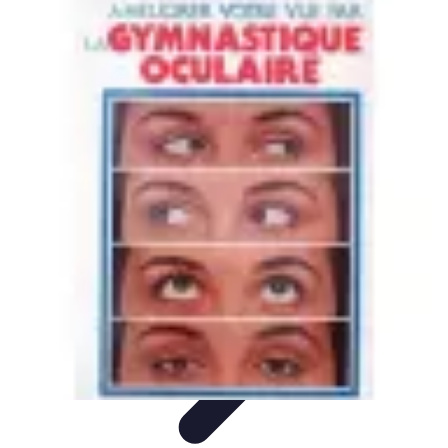
Tout sur le Padel
Entraînement et Techniques
Techniques et
Stratégies
Équipement
Tendances
Équipement et Terrain
Tout sur le Padel