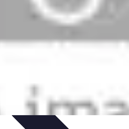
ances
Équipement et Terrain