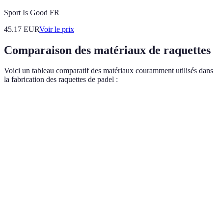
Sport Is Good FR
45.17
EUR
Voir le prix
Comparaison des matériaux de raquettes
Voici un tableau comparatif des matériaux couramment utilisés dans
la fabrication des raquettes de padel :
Matériau
Avantages
Inconvénients
Recommandé pou
Ultra léger,
Carbone
Coût élevé
Joueurs avancés
durable
Fibre de
Abordable,
Moins durable
Débutants
verre
tolérant
Bon
Joueurs
Aluminium
rapport
Pesant
occasionnels
qualité/prix