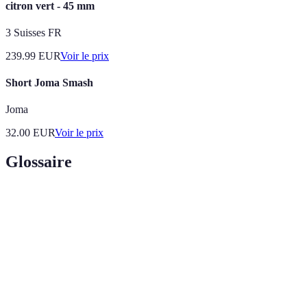
citron vert - 45 mm
3 Suisses FR
239.99
EUR
Voir le prix
Short Joma Smash
Joma
32.00
EUR
Voir le prix
Glossaire
Terme
Définition
Sweet
Zone optimale de frappe sur la raquette.
Spot
Grip
Partie de la raquette que l'on tient à la main.