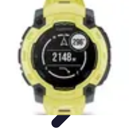
Tout sur le Padel
Entraînement et Techniques
Techniques et
Stratégies
Équipement
Tendances
Équipement et Terrain
Tout sur le Padel