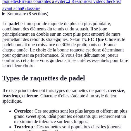
raquettes
Erreurs courantes à éviter
📺 Ressources vidéo
Checklist
avant achat
Glossaire
Sommaire
(
8
sections
)
Le
padel
est un sport de raquette de plus en plus populaire,
combinant des éléments du tennis et du squash. Il se joue
principalement en double sur un court plus petit entouré de murs,
permettant des rebonds stratégiques. Selon l’
UFC-Que Choisir
, le
padel connait une croissance de 30% de pratiquants en France
chaque année. Le choix de la bonne raquette est donc déterminant
pour optimiser sa performance. Si vous êtes débutant ou joueur
confirmé, cet article vous guidera sur les critères essentiels pour faire
le meilleur choix.
Types de raquettes de padel
Il existe principalement trois types de raquettes de padel :
oversize
,
teardrop
, et
ferme
. Chacune d'elles s'adapte à un style de jeu
spécifique.
Oversize
: Ces raquettes sont les plus larges et offrent un plus
grand sweet spot, idéal pour les débutants qui recherchent un
maximum de tolérance sur leurs frappes.
Teardrop
: Ces raquettes sont populaires chez les joueurs