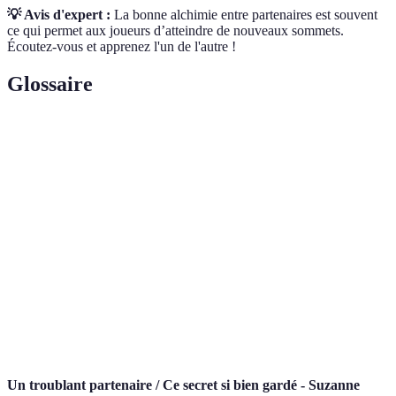
💡 Avis d'expert :
La bonne alchimie entre partenaires est souvent
ce qui permet aux joueurs d’atteindre de nouveaux sommets.
Écoutez-vous et apprenez l'un de l'autre !
Glossaire
Terme
Définition
Sport de raquette dérivé du tennis, joué
Padel
principalement en double dans un court entouré
de murs.
Affinité entre joueurs concernant le style de jeu
Compatibilité
qui optimise les performances respectives.
Interaction entre joueurs qui multiplie les
Synergie
résultats et améliore le jeu global.
Un troublant partenaire / Ce secret si bien gardé - Suzanne