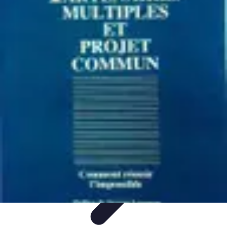
Tout sur le Padel
Entraînement et Techniques
Techniques et
Stratégies
Équipement
Tendances
Équipement et Terrain
Tout sur le Padel