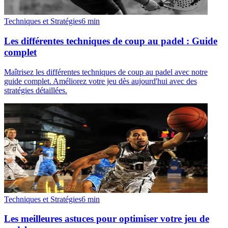
Techniques et Stratégies
6
min
Les différentes techniques de coup au padel : Guide
complet
Maîtrisez les différentes techniques de coup au padel avec notre
guide complet. Améliorez votre jeu dès aujourd'hui avec des
stratégies détaillées.
Techniques et Stratégies
6
min
Les meilleures astuces pour optimiser votre jeu de