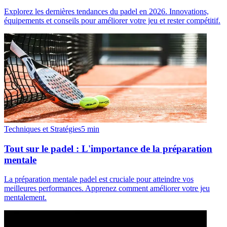
Explorez les dernières tendances du padel en 2026. Innovations,
équipements et conseils pour améliorer votre jeu et rester compétitif.
Techniques et Stratégies
5
min
Tout sur le padel : L'importance de la préparation
mentale
La préparation mentale padel est cruciale pour atteindre vos
meilleures performances. Apprenez comment améliorer votre jeu
mentalement.