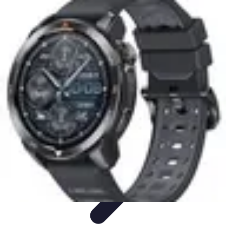
Tout sur le Padel
Entraînement et Techniques
Techniques et
Stratégies
Équipement
Tendances
Équipement et Terrain
Tout sur le Padel