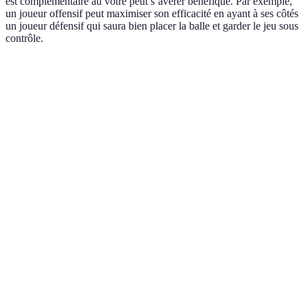
est complémentaire au vôtre peut s’avérer bénéfique. Par exemple,
un joueur offensif peut maximiser son efficacité en ayant à ses côtés
un joueur défensif qui saura bien placer la balle et garder le jeu sous
contrôle.
Critère
Joueur A
Joueur B
Verdict
Complémentarité
Type de jeu
Offensif
Défensif
parfaite
Joueur A peut
Placement de
Excellent
Bon
conclure les
balle
points
Joueur B amène
Communication
Faible
Forte
une bonne
synergie
Capacité
Joueur A s'ajuste
Haute
Moyenne
d'adaptation
rapidement au jeu