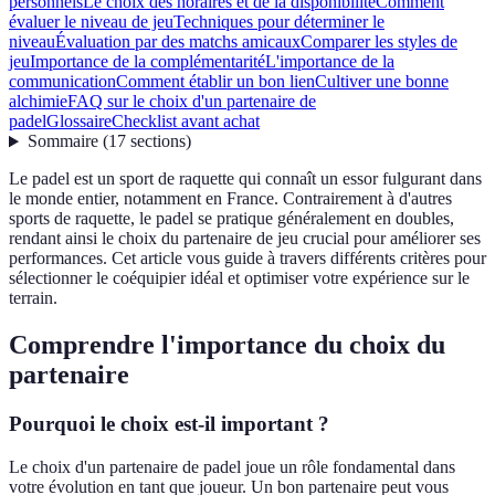
personnels
Le choix des horaires et de la disponibilité
Comment
évaluer le niveau de jeu
Techniques pour déterminer le
niveau
Évaluation par des matchs amicaux
Comparer les styles de
jeu
Importance de la complémentarité
L'importance de la
communication
Comment établir un bon lien
Cultiver une bonne
alchimie
FAQ sur le choix d'un partenaire de
padel
Glossaire
Checklist avant achat
Sommaire
(
17
sections
)
Le padel est un sport de raquette qui connaît un essor fulgurant dans
le monde entier, notamment en France. Contrairement à d'autres
sports de raquette, le padel se pratique généralement en doubles,
rendant ainsi le choix du partenaire de jeu crucial pour améliorer ses
performances. Cet article vous guide à travers différents critères pour
sélectionner le coéquipier idéal et optimiser votre expérience sur le
terrain.
Comprendre l'importance du choix du
partenaire
Pourquoi le choix est-il important ?
Le choix d'un partenaire de padel joue un rôle fondamental dans
votre évolution en tant que joueur. Un bon partenaire peut vous