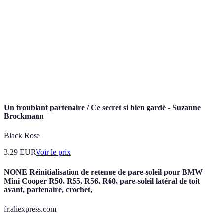
Sport de raquette joué en doubles sur un
Padel
terrain fermé.
Manière dont un joueur aborde le jeu (offensif,
Style de jeu
défensif).
Échange d'informations entre partenaires
Communication
pendant le jeu.
Un troublant partenaire / Ce secret si bien gardé - Suzanne
Brockmann
Black Rose
3.29
EUR
Voir le prix
NONE Réinitialisation de retenue de pare-soleil pour BMW
Mini Cooper R50, R55, R56, R60, pare-soleil latéral de toit
avant, partenaire, crochet,
fr.aliexpress.com