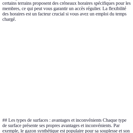
certains terrains proposent des créneaux horaires spécifiques pour les
membres, ce qui peut vous garantir un accès régulier. La flexibilité
des horaires est un facteur crucial si vous avez un emploi du temps
chargé.
Critère
Option A (Gazon synthétique)
Option B (Béton p
Amorti
Bon
Moyen
Durabilité
Très bonne
Bonne
Coût
Élevé
Modéré
d’entretien
Réceptivité
Excellent
Très bon
du jeu
## Les types de surfaces : avantages et inconvénients Chaque type
de surface présente ses propres avantages et inconvénients. Par
exemple, le gazon synthétique est populaire pour sa souplesse et son