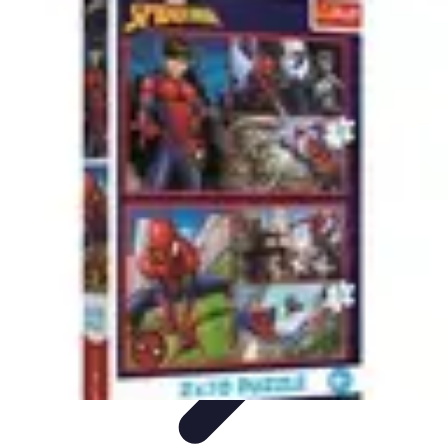
Tout sur le Padel
Entraînement et Techniques
Techniques et
Stratégies
Équipement
Tendances
Équipement et Terrain
Tout sur le Padel