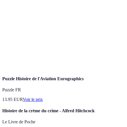
Terme
Définition
Padel
Sport de raquette en double sur un court fermé.
Organisation qui encadre un sport au niveau
Fédération
national ou international.
World
Principal circuit professionnel de compétition de
Padel Tour
padel.
Puzzle Histoire de l'Aviation Eurographics
Puzzle FR
13.95
EUR
Voir le prix
Histoire de la crème du crime - Alfred Hitchcock
Le Livre de Poche