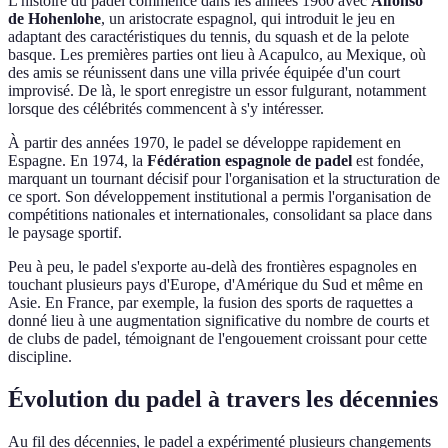
L'histoire du padel commence dans les années 1960 avec
Alfonso
de Hohenlohe
, un aristocrate espagnol, qui introduit le jeu en
adaptant des caractéristiques du tennis, du squash et de la pelote
basque. Les premières parties ont lieu à Acapulco, au Mexique, où
des amis se réunissent dans une villa privée équipée d'un court
improvisé. De là, le sport enregistre un essor fulgurant, notamment
lorsque des célébrités commencent à s'y intéresser.
À partir des années 1970, le padel se développe rapidement en
Espagne. En 1974, la
Fédération espagnole de padel
est fondée,
marquant un tournant décisif pour l'organisation et la structuration de
ce sport. Son développement institutional a permis l'organisation de
compétitions nationales et internationales, consolidant sa place dans
le paysage sportif.
Peu à peu, le padel s'exporte au-delà des frontières espagnoles en
touchant plusieurs pays d'Europe, d'Amérique du Sud et même en
Asie. En France, par exemple, la fusion des sports de raquettes a
donné lieu à une augmentation significative du nombre de courts et
de clubs de padel, témoignant de l'engouement croissant pour cette
discipline.
Évolution du padel à travers les décennies
Au fil des décennies, le padel a expérimenté plusieurs changements