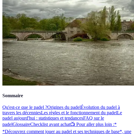
Sommaire
Qu'est-ce que le padel ?
Origines du padel
Évolution du padel à
travers les décennies
Les règles et le fonctionnement du padel
Le
padel aujourd'hui : statistiques et tendances
FAQ sur le
padel
Glossaire
Checklist avant achat
📺 Pour aller plus loin :*
*Découvrez comment jouer au padel et ses techniques de base*, une