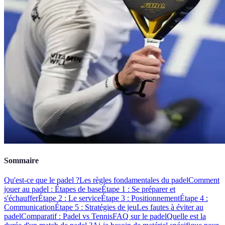
Sommaire
Qu'est-ce que le padel ?
Les règles fondamentales du padel
Comment
jouer au padel : Étapes de base
Étape 1 : Se préparer et
s'échauffer
Étape 2 : Le service
Étape 3 : Positionnement
Étape 4 :
Communication
Étape 5 : Stratégies de jeu
Les fautes à éviter au
padel
Comparatif : Padel vs Tennis
FAQ sur le padel
Quelle est la