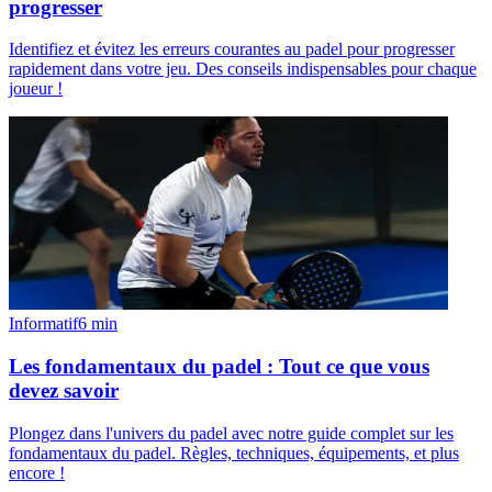
progresser
Identifiez et évitez les erreurs courantes au padel pour progresser
rapidement dans votre jeu. Des conseils indispensables pour chaque
joueur !
Informatif
6
min
Les fondamentaux du padel : Tout ce que vous
devez savoir
Plongez dans l'univers du padel avec notre guide complet sur les
fondamentaux du padel. Règles, techniques, équipements, et plus
encore !