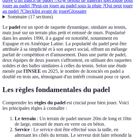
durée d'un match de padel ?
Ai-je besoin de matériel spécifique pour
jouer au padel ?
Peut-on jouer au padel sous la pluie ?
Qui peut jouer
au padel ?
Checklist avant de jouer
Glossaire
Sommaire
(
17
sections
)
Le
padel
est un sport de raquette dynamique, similaire au tennis,
mais joué sur un terrain plus petit et entouré de murs. Popularisé
dans les années 1990, il a gagné en notoriété, notamment en
Espagne et en Amérique Latine. La popularité du padel peut être
attribuée à sa simplicité et à son aspect social, offrant un mélange
parfait de compétition et d'amusement. Dans une partie de padel,
deux équipes de deux joueurs s'affrontent, en utilisant des raquettes
solides et des balles similaires à celles du tennis. Selon une étude
menée par
l'INSEE
en 2025, le nombre de licenciés en padel a
doublé en trois ans, témoignant d'un intérêt croissant pour ce sport.
Les règles fondamentales du padel
Comprendre les
règles du padel
est crucial pour bien jouer. Voici
les principales règles à connaître :
Le terrain
: Un terrain de padel mesure 20m de long et 10m
de large, entouré de murs en verre ou en béton.
Service
: Le service doit être effectué sous la taille, en
alternant les côtés du terrain. Le serveur doit faire rebondir la