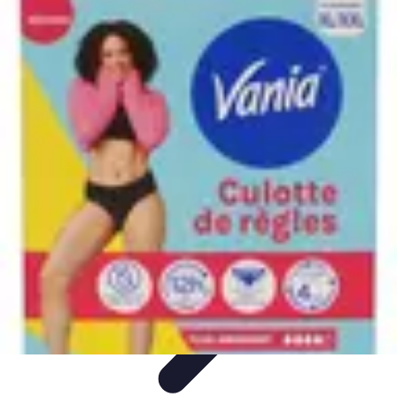
Tout sur le Padel
Entraînement et Techniques
Techniques et
Stratégies
Équipement
Tendances
Équipement et Terrain
Tout sur le Padel