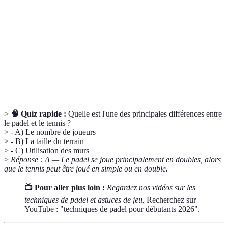
Terme
Définition
Service
Action de renvoyer la balle pour commencer un point.
Faute
Action qui résulte en la perte d'un point.
Rappel
Utilisation des murs pour renvoyer la balle.
>
🧠 Quiz rapide :
Quelle est l'une des principales différences entre
le padel et le tennis ?
> - A) Le nombre de joueurs
> - B) La taille du terrain
> - C) Utilisation des murs
>
Réponse : A — Le padel se joue principalement en doubles, alors
que le tennis peut être joué en simple ou en double.
📺 Pour aller plus loin :
Regardez nos vidéos sur les
techniques de padel et astuces de jeu.
Recherchez sur
YouTube : "techniques de padel pour débutants 2026".