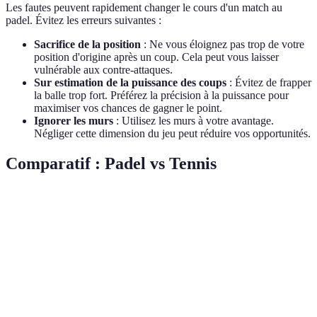
Les fautes peuvent rapidement changer le cours d'un match au
padel. Évitez les erreurs suivantes :
Sacrifice de la position
: Ne vous éloignez pas trop de votre
position d'origine après un coup. Cela peut vous laisser
vulnérable aux contre-attaques.
Sur estimation de la puissance des coups
: Évitez de frapper
la balle trop fort. Préférez la précision à la puissance pour
maximiser vos chances de gagner le point.
Ignorer les murs
: Utilisez les murs à votre avantage.
Négliger cette dimension du jeu peut réduire vos opportunités.
Comparatif : Padel vs Tennis
Critère
Padel
Tennis
Verdict
Padel est plus
Plus petit
Plus grand
Terrain
accessible pour
(20x10m)
(23.77x8.23m)
débutants
Nombre
2 ou 4
Padel favorise le
1 ou 2 joueurs