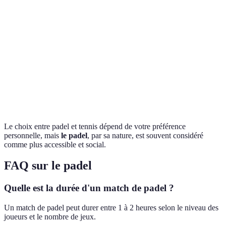
de joueurs
joueurs
jeu en équipe
Utilisation
Padel diversifie
Oui
Non
des murs
le jeu
Padel est
Plus basé
Style de
Plus basé sur
dynamique,
sur les
jeu
l'attaque
tennis plus
échanges
classique
Le choix entre padel et tennis dépend de votre préférence
personnelle, mais
le padel
, par sa nature, est souvent considéré
comme plus accessible et social.
FAQ sur le padel
Quelle est la durée d'un match de padel ?
Un match de padel peut durer entre 1 à 2 heures selon le niveau des
joueurs et le nombre de jeux.