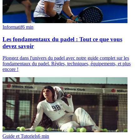
Informatif
6
min
Les fondamentaux du padel : Tout ce que vous
devez savoir
Plongez dans l'univers du padel avec notre guide complet sur les
fondamentaux du padel. Règles, techniques, équipements, et plus
encore !
Guide et Tutoriels
6
min