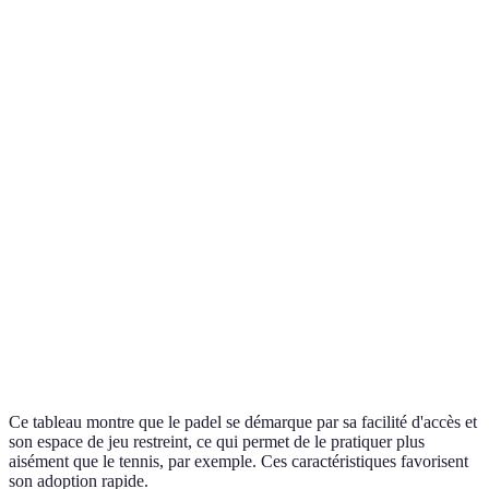
Taille du
Plus petit
Plus grand
Plus pet
terrain
(20x10m)
(23.77m)
(13.4m
Moyenn
Facile pour
Difficile sur
Accessibilité
demand
débutants
certains aspects
techniq
Popularité
En pleine
Sport traditionnel
En décl
actuelle
expansion
Coût des
Élevé (terrains en
Relativement bas
Bas
installations
dur)
Conditions
Princip
Extérieur/Intérieur
Extérieur/Intérieur
de jeu
intérieu
Ce tableau montre que le padel se démarque par sa facilité d'accès et
son espace de jeu restreint, ce qui permet de le pratiquer plus
aisément que le tennis, par exemple. Ces caractéristiques favorisent
son adoption rapide.