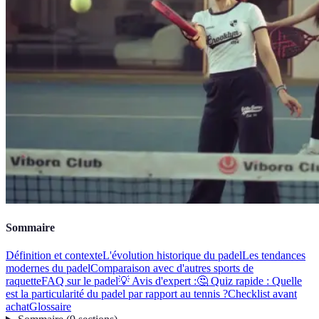
Sommaire
Définition et contexte
L'évolution historique du padel
Les tendances
modernes du padel
Comparaison avec d'autres sports de
raquette
FAQ sur le padel
💡 Avis d'expert :
🤔 Quiz rapide : Quelle
est la particularité du padel par rapport au tennis ?
Checklist avant
achat
Glossaire