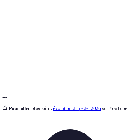
Terme
Définition
Raquette
Un équipement spécifique, plus petite et plus solide
de padel
qu'une raquette de tennis, conçue pour le jeu de padel.
Court de
Espace de jeu de padel, généralement de dimensions
padel
20x10 mètres, entouré de parois transparentes.
Joueur
Un joueur qui joue au padel pour le loisir, sans viser
amateur
des performances professionnelles.
---
📺
Pour aller plus loin :
évolution du padel 2026
sur YouTube