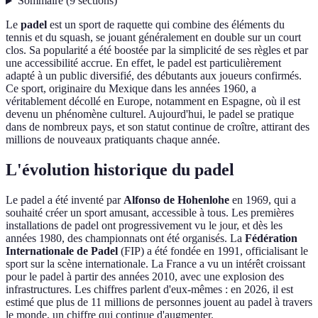
Sommaire
(
9
sections
)
Le
padel
est un sport de raquette qui combine des éléments du
tennis et du squash, se jouant généralement en double sur un court
clos. Sa popularité a été boostée par la simplicité de ses règles et par
une accessibilité accrue. En effet, le padel est particulièrement
adapté à un public diversifié, des débutants aux joueurs confirmés.
Ce sport, originaire du Mexique dans les années 1960, a
véritablement décollé en Europe, notamment en Espagne, où il est
devenu un phénomène culturel. Aujourd'hui, le padel se pratique
dans de nombreux pays, et son statut continue de croître, attirant des
millions de nouveaux pratiquants chaque année.
L'évolution historique du padel
Le padel a été inventé par
Alfonso de Hohenlohe
en 1969, qui a
souhaité créer un sport amusant, accessible à tous. Les premières
installations de padel ont progressivement vu le jour, et dès les
années 1980, des championnats ont été organisés. La
Fédération
Internationale de Padel
(FIP) a été fondée en 1991, officialisant le
sport sur la scène internationale. La France a vu un intérêt croissant
pour le padel à partir des années 2010, avec une explosion des
infrastructures. Les chiffres parlent d'eux-mêmes : en 2026, il est
estimé que plus de 11 millions de personnes jouent au padel à travers
le monde, un chiffre qui continue d'augmenter.