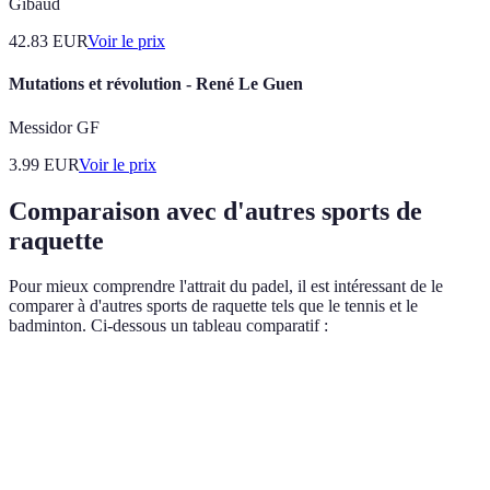
Gibaud
42.83
EUR
Voir le prix
Mutations et révolution - René Le Guen
Messidor GF
3.99
EUR
Voir le prix
Comparaison avec d'autres sports de
raquette
Pour mieux comprendre l'attrait du padel, il est intéressant de le
comparer à d'autres sports de raquette tels que le tennis et le
badminton. Ci-dessous un tableau comparatif :
Critère
Padel
Tennis
Badmi
Nombre de
4 (double)
1 ou 2
1 ou 2
joueurs