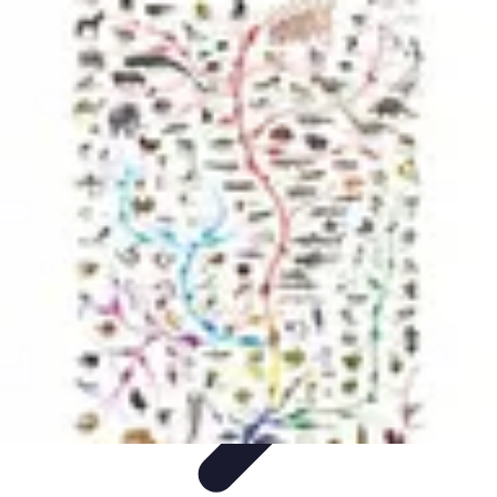
Tout sur le Padel
Entraînement et Techniques
Techniques et
Stratégies
Équipement
Tendances
Équipement et Terrain
Tout sur le Padel