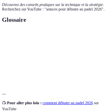
Découvrez des conseils pratiques sur la technique et la stratégie.
Recherchez sur YouTube : "astuces pour débuter au padel 2026".
Glossaire
Terme
Définition
Raquette
Équipement principal utilisé pour frapper la balle.
Service
Premier coup joué pour commencer le point.
Coup
Frappé de l’intérieur du corps, utilisé souvent en
droit
attaque.
---
📺
Pour aller plus loin :
comment débuter au padel 2026
sur
YouTube