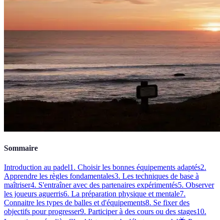
Sommaire
Introduction au padel
1. Choisir les bonnes équipements adaptés
2.
Apprendre les règles fondamentales
3. Les techniques de base à
maîtriser
4. S'entraîner avec des partenaires expérimentés
5. Observer
les joueurs aguerris
6. La préparation physique et mentale
7.
Connaitre les types de balles et d'équipements
8. Se fixer des
objectifs pour progresser
9. Participer à des cours ou des stages
10.