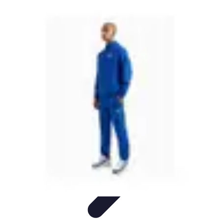
Tout sur le Padel
Entraînement et Techniques
Techniques et
Stratégies
Équipement
Tendances
Équipement et Terrain
Tout sur le Padel