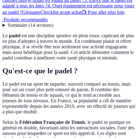
calories puis-je brûler en jouant au padel ?
3. Est-ce que le padel est
adapté à tous les âges ?
4. Quel équipement est nécessaire pour jouer
au padel ?
Glossaire
Checklist avant achat
📺 Pour aller plus loin
:
Produits recommandés
Sommaire
(
14
sections
)
Le
padel
est une discipline sportive en plein essor, captivant de plus
en plus d'adeptes à travers le monde. En combinant plaisir et effort
physique, il se révèle être non seulement une activité engageante
mais aussi bénéfique pour la santé. Cet article démontre comment le
padel contribue à améliorer votre santé physique et mentale.
Qu'est-ce que le padel ?
Le padel est un sport de raquette, souvent comparé au tennis, mais
joué sur un court plus petit entouré de parois. Il combine des
éléments de tennis et de squash, ce qui le rend accessible aux
joueurs de tous niveaux. En France, sa popularité a crû de manière
exponentielle depuis les années 2010, avec un effectif de joueurs qui
a plus que doublé.
Selon la
Fédération Française de Tennis
, le padel se pratique en
général en double, favorisant ainsi les interactions sociales, l'une des
raisons pour lesquelles ce sport est très apprécié. Les règles sont