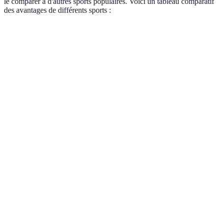
le comparer à d'autres sports populaires. Voici un tableau comparatif
des avantages de différents sports :
Critère
Padel
Tennis
Course à pied
Accessible
Réservé aux
Nécessite du
Accessibilité
à tous
expérimentés
matériel
Interaction
Élevée
Modérée
Faible
sociale
Impact sur
les
Faible
Moyen
Élevé
articulations
Coordination
Excellente
Très bonne
Bonne
Brûlage de
400-800
500-700
600-900
calories