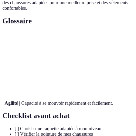
des chaussures adaptées pour une meilleure prise et des vêtements
confortables.
Glossaire
Terme
Définition
Sport de raquette similaire au tennis, joué en
Padel
double sur un court fermé.
Hormones libérées lors de l'exercice, diminuant la
Endorphines
perception de la douleur et améliorant le moral.
|
Agilité
| Capacité à se mouvoir rapidement et facilement.
Checklist avant achat
[ ] Choisir une raquette adaptée à mon niveau
[ ] Vérifier la pointure de mes chaussures