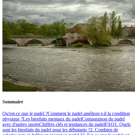
Sommaire
Qu'est-ce que le padel ?
Comment le padel améliore-t-il la condition
physique ?
Les bienfaits mentaux du padel
Comparaison du padel
avec d'autres sports
Chiffres clés et tendances du padel
FAQ
1. Quels
sont les bienfaits du padel pour les débutants ?
2. Combien de