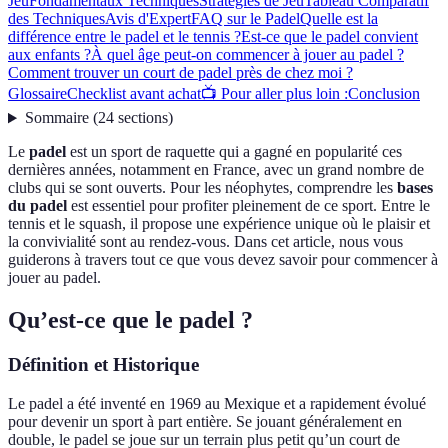
Jeu
Fondamentaux Techniques
Stratégies de Jeu
Tableau Comparatif
des Techniques
Avis d'Expert
FAQ sur le Padel
Quelle est la
différence entre le padel et le tennis ?
Est-ce que le padel convient
aux enfants ?
À quel âge peut-on commencer à jouer au padel ?
Comment trouver un court de padel près de chez moi ?
Glossaire
Checklist avant achat
📺 Pour aller plus loin :
Conclusion
Sommaire
(
24
sections
)
Le
padel
est un sport de raquette qui a gagné en popularité ces
dernières années, notamment en France, avec un grand nombre de
clubs qui se sont ouverts. Pour les néophytes, comprendre les
bases
du padel
est essentiel pour profiter pleinement de ce sport. Entre le
tennis et le squash, il propose une expérience unique où le plaisir et
la convivialité sont au rendez-vous. Dans cet article, nous vous
guiderons à travers tout ce que vous devez savoir pour commencer à
jouer au padel.
Qu’est-ce que le padel ?
Définition et Historique
Le padel a été inventé en 1969 au Mexique et a rapidement évolué
pour devenir un sport à part entière. Se jouant généralement en
double, le padel se joue sur un terrain plus petit qu’un court de