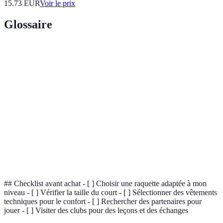
15.73
EUR
Voir le prix
Glossaire
Terme
Définition
Sport de raquette se pratiquant surtout en double,
Padel
utilisant des murs pour les échanges.
Coup
Frappé avec la main dominante, souvent le coup le plus
Droit
utilisé par les joueurs.
Frappé avec la main non dominante, chargé d'une vitesse
Revers
de frappe importante.
## Checklist avant achat - [ ] Choisir une raquette adaptée à mon
niveau - [ ] Vérifier la taille du court - [ ] Sélectionner des vêtements
techniques pour le confort - [ ] Rechercher des partenaires pour
jouer - [ ] Visiter des clubs pour des leçons et des échanges