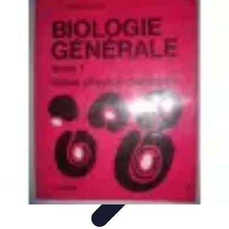
Tout sur le Padel
Entraînement et Techniques
Techniques et
Stratégies
Équipement
Tendances
Équipement et Terrain
Tout sur le Padel