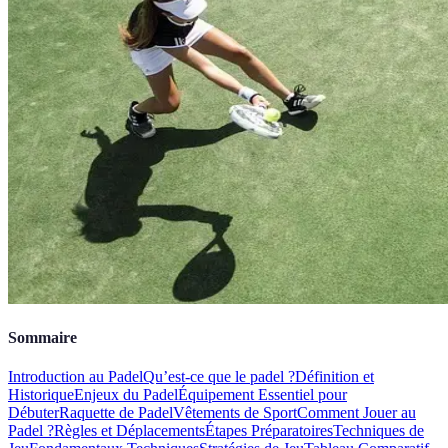
Sommaire
Introduction au Padel
Qu’est-ce que le padel ?
Définition et
Historique
Enjeux du Padel
Équipement Essentiel pour
Débuter
Raquette de Padel
Vêtements de Sport
Comment Jouer au
Padel ?
Règles et Déplacements
Étapes Préparatoires
Techniques de