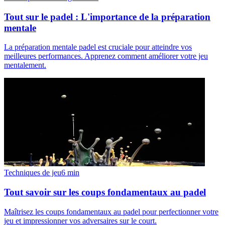
Tout sur le padel : L'importance de la préparation
mentale
La préparation mentale padel est cruciale pour atteindre vos
meilleures performances. Apprenez comment améliorer votre jeu
mentalement.
Techniques de jeu
6
min
Tout savoir sur les coups fondamentaux au padel
Maîtrisez les coups fondamentaux au padel pour perfectionner votre
jeu et impressionner vos adversaires sur le court.