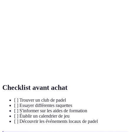
Terme
Définition
Sport de raquette dynamique se jouant sur un court
Padel
de jeu encadré de murs.
Hormones produites par le cerveau, améliorant la
Endorphines
sensation de bien-être.
Capacité à se déplacer rapidement et changer de
Agilité
direction avec efficacité.
Checklist avant achat
[ ] Trouver un club de padel
[ ] Essayer différentes raquettes
[ ] S'informer sur les aides de formation
[ ] Établir un calendrier de jeu
[ ] Découvrir les événements locaux de padel