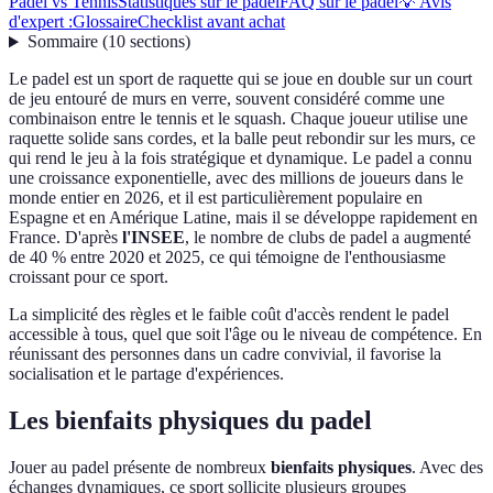
Padel vs Tennis
Statistiques sur le padel
FAQ sur le padel
💡 Avis
d'expert :
Glossaire
Checklist avant achat
Sommaire
(
10
sections
)
Le padel est un sport de raquette qui se joue en double sur un court
de jeu entouré de murs en verre, souvent considéré comme une
combinaison entre le tennis et le squash. Chaque joueur utilise une
raquette solide sans cordes, et la balle peut rebondir sur les murs, ce
qui rend le jeu à la fois stratégique et dynamique. Le padel a connu
une croissance exponentielle, avec des millions de joueurs dans le
monde entier en 2026, et il est particulièrement populaire en
Espagne et en Amérique Latine, mais il se développe rapidement en
France. D'après
l'INSEE
, le nombre de clubs de padel a augmenté
de 40 % entre 2020 et 2025, ce qui témoigne de l'enthousiasme
croissant pour ce sport.
La simplicité des règles et le faible coût d'accès rendent le padel
accessible à tous, quel que soit l'âge ou le niveau de compétence. En
réunissant des personnes dans un cadre convivial, il favorise la
socialisation et le partage d'expériences.
Les bienfaits physiques du padel
Jouer au padel présente de nombreux
bienfaits physiques
. Avec des
échanges dynamiques, ce sport sollicite plusieurs groupes