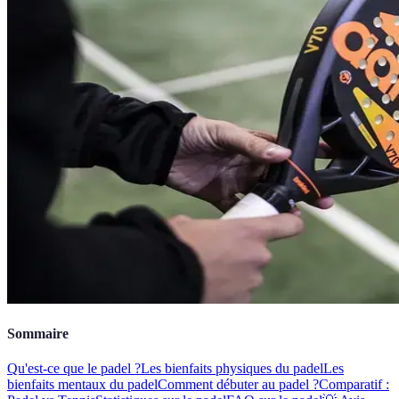
Sommaire
Qu'est-ce que le padel ?
Les bienfaits physiques du padel
Les
bienfaits mentaux du padel
Comment débuter au padel ?
Comparatif :