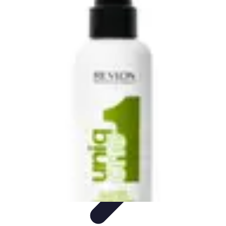
Tout sur le Padel
Règles et fondamentaux
Règles et Fondamentaux
Débuter au
Padel
Entraînement et Techniques
Techniques et Stratégies
Tout sur le Padel