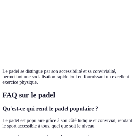
Bénéfices
Élevés
Élevés
Très élevés
cardiovasculaires
Bénéfices
Élevés
Très élevés
Élevés
musculaires
Stress et
Très
Moyen
Faible
socialisation
élevé
Le padel se distingue par son accessibilité et sa convivialité,
permettant une socialisation rapide tout en fournissant un excellent
exercice physique.
FAQ sur le padel
Qu'est-ce qui rend le padel populaire ?
Le padel est populaire grâce à son côté ludique et convivial, rendant
le sport accessible à tous, quel que soit le niveau.