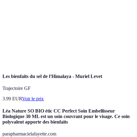
Sport de raquette se jouant en doubles sur un
Padel
court plus petit et entouré de murs.
Hormones produites par l'organisme qui jouent
Endorphines
un rôle clé dans la réduction de la douleur et
l'amélioration de l'humeur.
Condition
Mesure de l'efficacité du cœur et des poumons
cardiovasculaire
lors d'activités physiques.
Les bienfaits du sel de l'Himalaya - Muriel Levet
Trajectoire GF
3.99
EUR
Voir le prix
Léa Nature SO BIO étic CC Perfect Soin Embellisseur
Biologique 30 ML est un soin couvrant pour le visage. Ce soin
polyvalent apporte des bienfaits
parapharmacielafayette.com