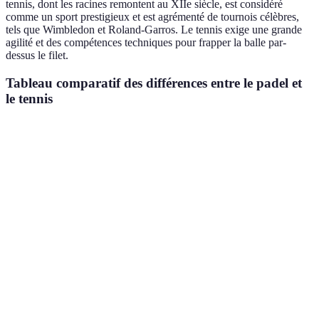
tennis, dont les racines remontent au XIIe siècle, est considéré
comme un sport prestigieux et est agrémenté de tournois célèbres,
tels que Wimbledon et Roland-Garros. Le tennis exige une grande
agilité et des compétences techniques pour frapper la balle par-
dessus le filet.
Tableau comparatif des différences entre le padel et
le tennis
Critère
Padel
Tennis
Verdict
Petit, entouré
Grand, sans
Padel est
Terrain
de murs
murs
plus
(20x10m)
(23.77x8.23m)
compact
Tennis
Principalement
Individuel ou
Joueurs
offre plus
en double
double
de variété
Tennis
Sans service,
Service
demande