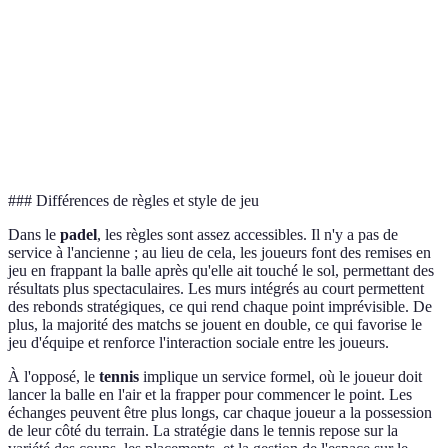
Serre
remises en jeu
obligatoire
plus de
au mur
technique
Raquette
Raquette à
Tennis est
solide, balles à
Équipement
cordes, balles
plus
pression
standard
traditionnel
moindre
### Différences de règles et style de jeu
Dans le
padel
, les règles sont assez accessibles. Il n'y a pas de
service à l'ancienne ; au lieu de cela, les joueurs font des remises en
jeu en frappant la balle après qu'elle ait touché le sol, permettant des
résultats plus spectaculaires. Les murs intégrés au court permettent
des rebonds stratégiques, ce qui rend chaque point imprévisible. De
plus, la majorité des matchs se jouent en double, ce qui favorise le
jeu d'équipe et renforce l'interaction sociale entre les joueurs.
À l'opposé, le
tennis
implique un service formel, où le joueur doit
lancer la balle en l'air et la frapper pour commencer le point. Les
échanges peuvent être plus longs, car chaque joueur a la possession
de leur côté du terrain. La stratégie dans le tennis repose sur la