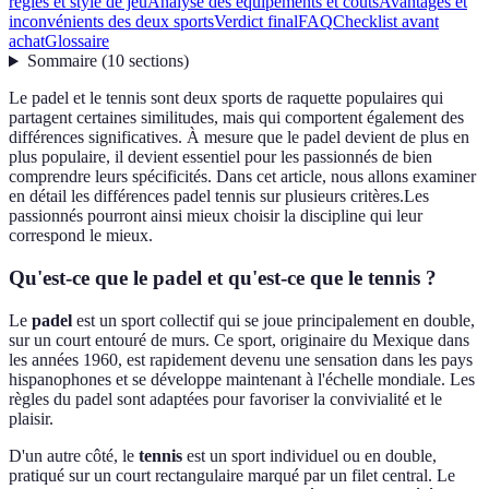
règles et style de jeu
Analyse des équipements et coûts
Avantages et
inconvénients des deux sports
Verdict final
FAQ
Checklist avant
achat
Glossaire
Sommaire
(
10
sections
)
Le padel et le tennis sont deux sports de raquette populaires qui
partagent certaines similitudes, mais qui comportent également des
différences significatives. À mesure que le padel devient de plus en
plus populaire, il devient essentiel pour les passionnés de bien
comprendre leurs spécificités. Dans cet article, nous allons examiner
en détail les différences padel tennis sur plusieurs critères.Les
passionnés pourront ainsi mieux choisir la discipline qui leur
correspond le mieux.
Qu'est-ce que le padel et qu'est-ce que le tennis ?
Le
padel
est un sport collectif qui se joue principalement en double,
sur un court entouré de murs. Ce sport, originaire du Mexique dans
les années 1960, est rapidement devenu une sensation dans les pays
hispanophones et se développe maintenant à l'échelle mondiale. Les
règles du padel sont adaptées pour favoriser la convivialité et le
plaisir.
D'un autre côté, le
tennis
est un sport individuel ou en double,
pratiqué sur un court rectangulaire marqué par un filet central. Le