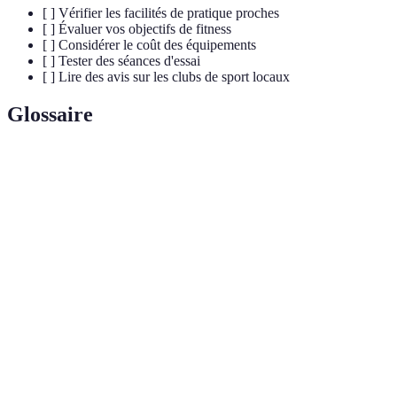
[ ] Vérifier les facilités de pratique proches
[ ] Évaluer vos objectifs de fitness
[ ] Considérer le coût des équipements
[ ] Tester des séances d'essai
[ ] Lire des avis sur les clubs de sport locaux
Glossaire
Terme
Définition
Sport de raquette se jouant sur un terrain fermé de murs,
Padel
principalement en double.
Sport de raquette individuel ou en double, joué sur un
Tennis
court recouvert d'un filet central.
Coup initial dans un match de tennis, où le joueur lance
Service
la balle pour commencer le point.