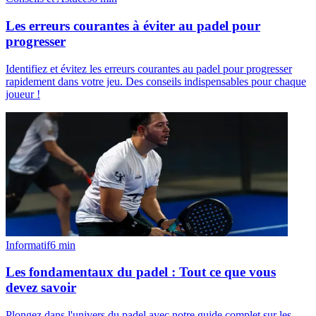
Les erreurs courantes à éviter au padel pour
progresser
Identifiez et évitez les erreurs courantes au padel pour progresser
rapidement dans votre jeu. Des conseils indispensables pour chaque
joueur !
Informatif
6
min
Les fondamentaux du padel : Tout ce que vous
devez savoir
Plongez dans l'univers du padel avec notre guide complet sur les