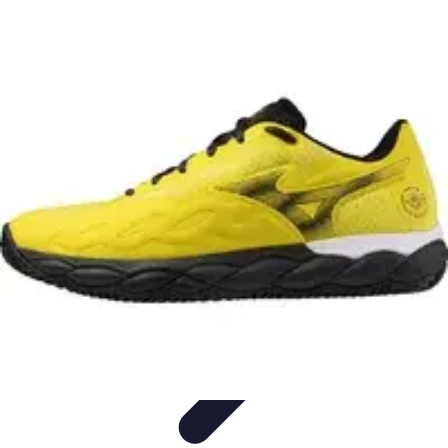
Tout sur le Padel
Entraînement et Techniques
Techniques et
Stratégies
Équipement
Tendances
Équipement et Terrain
Tout sur le Padel