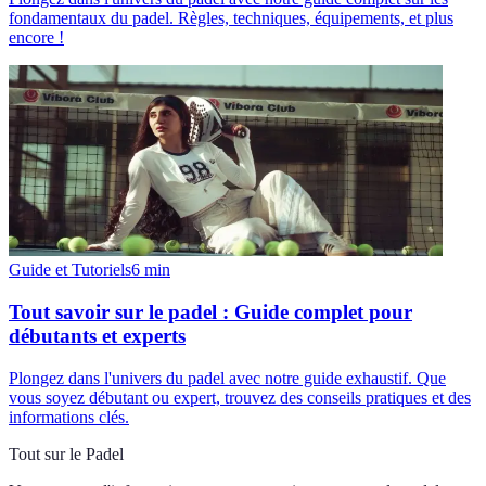
fondamentaux du padel. Règles, techniques, équipements, et plus
encore !
Guide et Tutoriels
6
min
Tout savoir sur le padel : Guide complet pour
débutants et experts
Plongez dans l'univers du padel avec notre guide exhaustif. Que
vous soyez débutant ou expert, trouvez des conseils pratiques et des
informations clés.
Tout sur le Padel