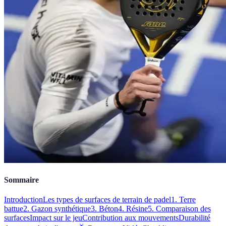
Sommaire
Introduction
Les types de surfaces de terrain de padel
1. Terre
battue
2. Gazon synthétique
3. Béton
4. Résine
5. Comparaison des
surfaces
Impact sur le jeu
Contribution aux mouvements
Durabilité