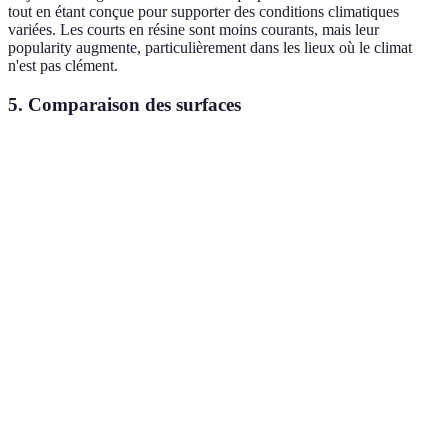
tout en étant conçue pour supporter des conditions climatiques
variées. Les courts en résine sont moins courants, mais leur
popularity augmente, particulièrement dans les lieux où le climat
n'est pas clément.
5. Comparaison des surfaces
Surface
Avantages
Inconvénients
Type de jeu pr
Amortissement,
Entretien
Terre
Technique, joue
bonne
régulier
battue
agiles
adhérence
nécessaire
Gazon
Esthétique,
Glissade par
Contrôle, joueu
synthétique
rapide
temps humide
rapides
Risque de
Rapidité,
Agressif, joueur
Béton
blessure si
durabilité
puissants
trop rigide