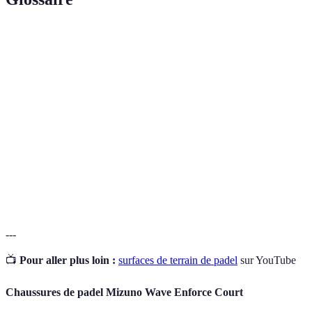
Terme
Définition
Surface
Matériau ou type de finition sur lequel un sport est
de jeu
pratiqué
Capacité d'une surface à réduire l'impact des chocs
Amorti
lors des mouvements
Facilité avec laquelle un joueur peut se déplacer sur la
Glisse
surface
---
📺
Pour aller plus loin :
surfaces de terrain de padel
sur YouTube
Chaussures de padel Mizuno Wave Enforce Court