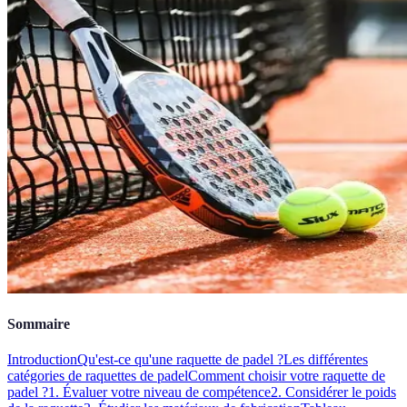
Sommaire
Introduction
Qu'est-ce qu'une raquette de padel ?
Les différentes
catégories de raquettes de padel
Comment choisir votre raquette de
padel ?
1. Évaluer votre niveau de compétence
2. Considérer le poids