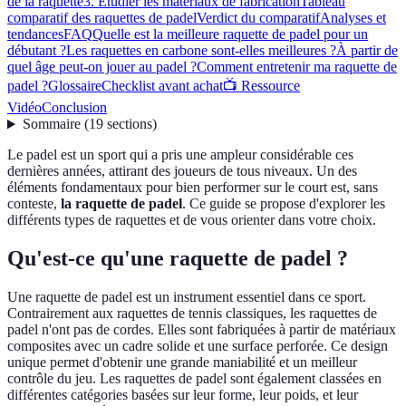
de la raquette
3. Étudier les matériaux de fabrication
Tableau
comparatif des raquettes de padel
Verdict du comparatif
Analyses et
tendances
FAQ
Quelle est la meilleure raquette de padel pour un
débutant ?
Les raquettes en carbone sont-elles meilleures ?
À partir de
quel âge peut-on jouer au padel ?
Comment entretenir ma raquette de
padel ?
Glossaire
Checklist avant achat
📺 Ressource
Vidéo
Conclusion
Sommaire
(
19
sections
)
Le padel est un sport qui a pris une ampleur considérable ces
dernières années, attirant des joueurs de tous niveaux. Un des
éléments fondamentaux pour bien performer sur le court est, sans
conteste,
la raquette de padel
. Ce guide se propose d'explorer les
différents types de raquettes et de vous orienter dans votre choix.
Qu'est-ce qu'une raquette de padel ?
Une raquette de padel est un instrument essentiel dans ce sport.
Contrairement aux raquettes de tennis classiques, les raquettes de
padel n'ont pas de cordes. Elles sont fabriquées à partir de matériaux
composites avec un cadre solide et une surface perforée. Ce design
unique permet d'obtenir une grande maniabilité et un meilleur
contrôle du jeu. Les raquettes de padel sont également classées en
différentes catégories basées sur leur forme, leur poids, et leur