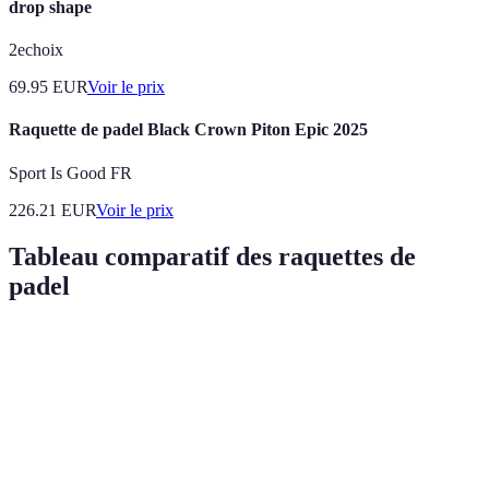
drop shape
2echoix
69.95
EUR
Voir le prix
Raquette de padel Black Crown Piton Epic 2025
Sport Is Good FR
226.21
EUR
Voir le prix
Tableau comparatif des raquettes de
padel
Critère
Raquette Forme Ronde
Raquette Forme Teardr
Niveau de
Débutants
Intermédiaires
compétence
Poids
330-360 grammes
350-380 grammes