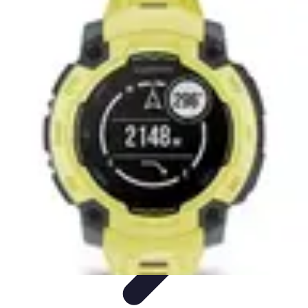
Tout sur le Padel
Entraînement et Techniques
Techniques et
Stratégies
Équipement
Tendances
Équipement et Terrain
Tout sur le Padel