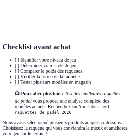
Contrôle
Capacité à diriger la balle avec précision.
Capacité de la raquette à convenir à différents styles
Polyvalence
de jeu.
Checklist avant achat
[ ] Identifier votre niveau de jeu
[ ] Déterminer votre style de jeu
[ ] Comparer le poids des raquettes
[ ] Vérifier la forme de la raquette
[ ] Tester plusieurs modèles en magasin
📺 Pour aller plus loin :
Test des meilleures raquettes
de padel
vous propose une analyse complète des
modèles actuels. Recherchez sur YouTube :
test
.
raquettes de padel 2026
Nous avons sélectionné plusieurs produits adaptés ci-dessous.
Choisissez la raquette qui vous conviendra le mieux et améliorez
votre jeu sur le terrain !