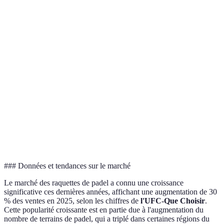
In
Poids
Léger (320-360g)
Lourd (350-390g)
37
Forme
Ronde
Teardrop
Go
Noyau
Éponge souple
Éponge dure
Ép
Usage
Débutant/intermédiaire
Joueurs offensifs
Po
### Données et tendances sur le marché
Le marché des raquettes de padel a connu une croissance
significative ces dernières années, affichant une augmentation de 30
% des ventes en 2025, selon les chiffres de
l'UFC-Que Choisir
.
Cette popularité croissante est en partie due à l'augmentation du
nombre de terrains de padel, qui a triplé dans certaines régions du