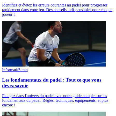
Identifiez et évitez les erreurs courantes au padel pour progresser
rapidement dans votre jeu. Des conseils indispensables pour chaque
joueur !
Informatif
6
min
Les fondamentaux du padel : Tout ce que vous
devez savoir
Plongez dans l'univers du padel avec notre guide complet sur les
fondamentaux du padel. Règles, techniques, équipements, et plus
encore !