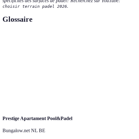
spécificités des surfaces de padel? Recherchez sur YouTube:
.
choisir terrain padel 2026
Glossaire
Terme
Définition
Sport de raquette, hybride entre le tennis et le
Padel
squash, joué en double.
Matériau sur lequel se joue le padel, impactant
Surface
le style de jeu et l'entretien.
Capacité d'une surface à absorber les chocs,
Amortissement
important pour le confort des joueurs.
Prestige Apartament Pool&Padel
Bungalow.net NL BE