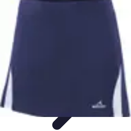
Tout sur le Padel
Entraînement et Techniques
Techniques et
Stratégies
Équipement
Tendances
Équipement et Terrain
Tout sur le Padel