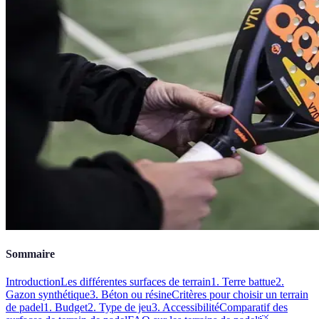
Sommaire
Introduction
Les différentes surfaces de terrain
1. Terre battue
2.
Gazon synthétique
3. Béton ou résine
Critères pour choisir un terrain
de padel
1. Budget
2. Type de jeu
3. Accessibilité
Comparatif des