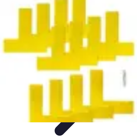
Tout sur le Padel
Entraînement et Techniques
Techniques et
Stratégies
Équipement
Tendances
Équipement et Terrain
Tout sur le Padel