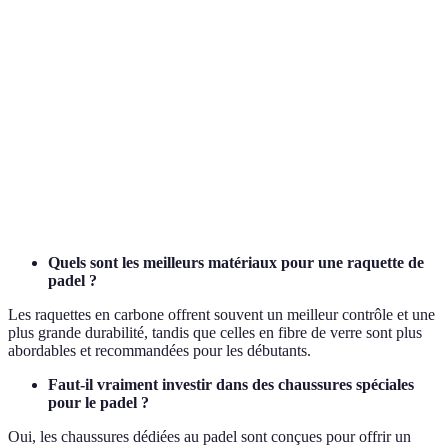
Équipement utilisé pour frapper la balle dans le jeu.
Raquette
Spécifique au padel pour optimiser contrôle et
de padel
puissance.
Capacité d'un équipement, notamment les chaussures,
Adhérence
à préserver un bon contact avec le sol, impactant
ainsi la stabilité lors du jeu.
Revêtement sur la raquette pour assurer une bonne
Grip
prise et éviter les glissements pendant le jeu.
Quels sont les meilleurs matériaux pour une raquette de
padel ?
Les raquettes en carbone offrent souvent un meilleur contrôle et une
plus grande durabilité, tandis que celles en fibre de verre sont plus
abordables et recommandées pour les débutants.
Faut-il vraiment investir dans des chaussures spéciales
pour le padel ?
Oui, les chaussures dédiées au padel sont conçues pour offrir un