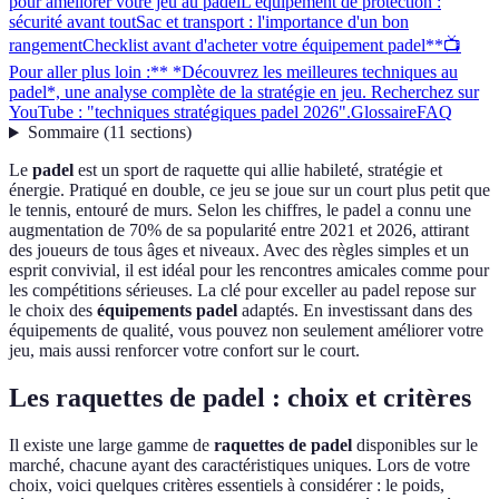
pour améliorer votre jeu au padel
L'équipement de protection :
sécurité avant tout
Sac et transport : l'importance d'un bon
rangement
Checklist avant d'acheter votre équipement padel
**📺
Pour aller plus loin :** *Découvrez les meilleures techniques au
padel*, une analyse complète de la stratégie en jeu. Recherchez sur
YouTube : "techniques stratégiques padel 2026".
Glossaire
FAQ
Sommaire
(
11
sections
)
Le
padel
est un sport de raquette qui allie habileté, stratégie et
énergie. Pratiqué en double, ce jeu se joue sur un court plus petit que
le tennis, entouré de murs. Selon les chiffres, le padel a connu une
augmentation de 70% de sa popularité entre 2021 et 2026, attirant
des joueurs de tous âges et niveaux. Avec des règles simples et un
esprit convivial, il est idéal pour les rencontres amicales comme pour
les compétitions sérieuses. La clé pour exceller au padel repose sur
le choix des
équipements padel
adaptés. En investissant dans des
équipements de qualité, vous pouvez non seulement améliorer votre
jeu, mais aussi renforcer votre confort sur le court.
Les raquettes de padel : choix et critères
Il existe une large gamme de
raquettes de padel
disponibles sur le
marché, chacune ayant des caractéristiques uniques. Lors de votre
choix, voici quelques critères essentiels à considérer : le poids,