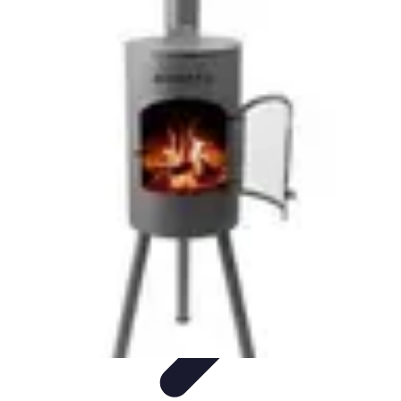
Tout sur le Padel
Entraînement et Techniques
Techniques et
Stratégies
Équipement
Tendances
Équipement et Terrain
Tout sur le Padel