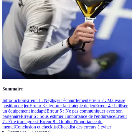
Sommaire
Introduction
Erreur 1 : Négliger l'échauffement
Erreur 2 : Mauvaise
position de jeu
Erreur 3 : Ignorer la stratégie de jeu
Erreur 4 : Utiliser
un équipement inadapté
Erreur 5 : Ne pas communiquer avec son
partenaire
Erreur 6 : Sous-estimer l'importance de l'endurance
Erreur
7 : Être trop agressif
Erreur 8 : Oublier l'importance du
mental
Conclusion et checklist
Checklist des erreurs à éviter