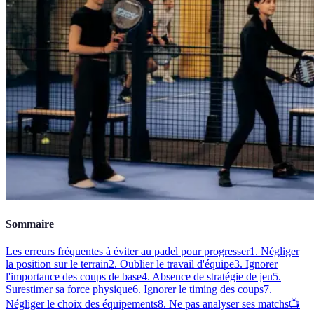
Sommaire
Les erreurs fréquentes à éviter au padel pour progresser
1. Négliger
la position sur le terrain
2. Oublier le travail d'équipe
3. Ignorer
l'importance des coups de base
4. Absence de stratégie de jeu
5.
Surestimer sa force physique
6. Ignorer le timing des coups
7.
Négliger le choix des équipements
8. Ne pas analyser ses matchs
📺