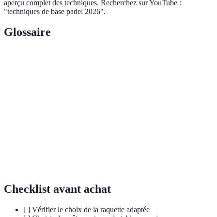
aperçu complet des techniques. Recherchez sur YouTube :
"techniques de base padel 2026".
Glossaire
Terme
Définition
Coup
Coup effectué du côté dominant du joueur, essentiel pour
droit
marquer des points.
Coup effectué du côté non-dominant, il nécessite de la
Revers
pratique pour être efficace.
Premier coup d'un point, qui doit être stratégique pour
Service
mettre en difficulté l'adversaire.
Checklist avant achat
[ ] Vérifier le choix de la raquette adaptée