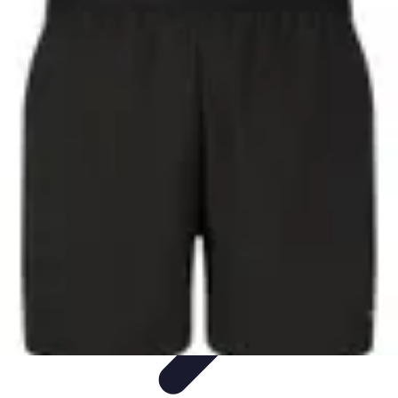
Tout sur le Padel
Entraînement et Techniques
Techniques et
Stratégies
Équipement
Tendances
Équipement et Terrain
Tout sur le Padel