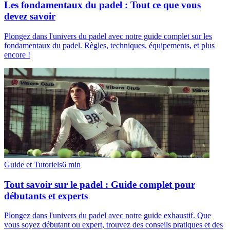
Les fondamentaux du padel : Tout ce que vous
devez savoir
Plongez dans l'univers du padel avec notre guide complet sur les
fondamentaux du padel. Règles, techniques, équipements, et plus
encore !
Guide et Tutoriels
6
min
Tout savoir sur le padel : Guide complet pour
débutants et experts
Plongez dans l'univers du padel avec notre guide exhaustif. Que
vous soyez débutant ou expert, trouvez des conseils pratiques et des