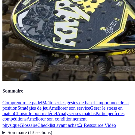
Sommaire
Comprendre le padel
Maîtriser les gestes de base
L'importance de la
position
Stratégies de jeu
Améliorer son service
Gérer le stress en
match
Choisir le bon matériel
Analyser ses matchs
Participer à des
compétitions
Améliorer son conditionnement
physique
Glossaire
Checklist avant achat
📺 Ressource Vidéo
Sommaire
(
13
sections
)