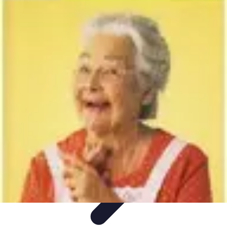
Tout sur le Padel
Entraînement et Techniques
Techniques et
Stratégies
Équipement
Tendances
Équipement et Terrain
Tout sur le Padel