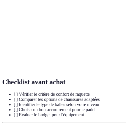
Terme
Définition
Service
Action d'envoyer la balle au début d'un point.
Frappé de la balle avec la face opposée à la main
Revers
dominante.
Capacité à prédire le mouvement de la balle et à se
Anticipation
positionner.
Checklist avant achat
[ ] Vérifier le critère de confort de raquette
[ ] Comparer les options de chaussures adaptées
[ ] Identifier le type de balles selon votre niveau
[ ] Choisir un bon accoutrement pour le padel
[ ] Evaluer le budget pour l'équipement