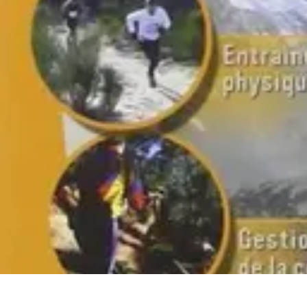
Tout sur le Padel
Entraînement et Techniques
Techniques et Stratégies
Équipement
Tend
Tout sur le Padel