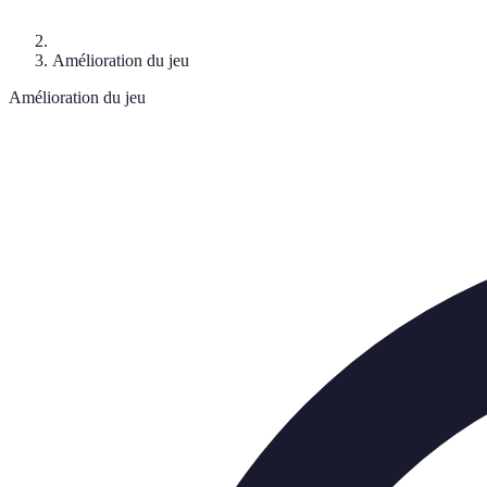
Amélioration du jeu
Amélioration du jeu