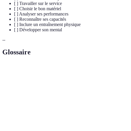
[ ] Travailler sur le service
[ ] Choisir le bon matériel
[ ] Analyser ses performances
[ ] Reconnaître ses capacités
[ ] Inclure un entraînement physique
[ ] Développer son mental
--
Glossaire
Terme
Définition
Service
Coup de départ d'un point au padel, lancé par un joueur.
Coup qui permet de renvoyer la balle par-dessus
Lob
l'adversaire.
Mur
Éléments du terrain padel utilisés pour renvoyer la balle.