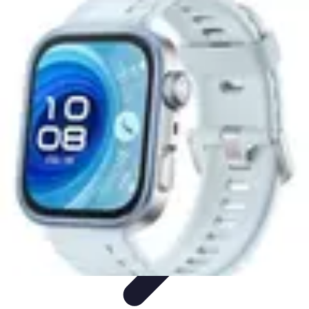
Tout sur le Padel
Entraînement et Techniques
Techniques et
Stratégies
Équipement
Tendances
Équipement et Terrain
Tout sur le Padel