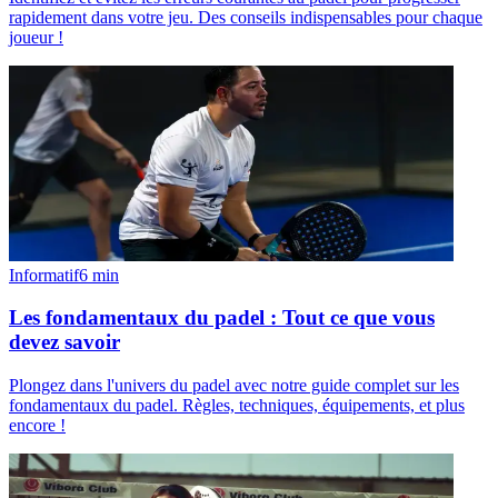
rapidement dans votre jeu. Des conseils indispensables pour chaque
joueur !
Informatif
6
min
Les fondamentaux du padel : Tout ce que vous
devez savoir
Plongez dans l'univers du padel avec notre guide complet sur les
fondamentaux du padel. Règles, techniques, équipements, et plus
encore !