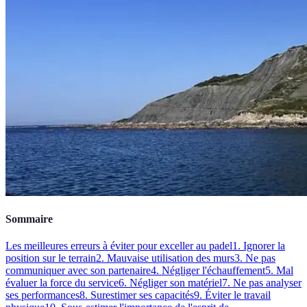
Sommaire
Les meilleures erreurs à éviter pour exceller au padel
1. Ignorer la
position sur le terrain
2. Mauvaise utilisation des murs
3. Ne pas
communiquer avec son partenaire
4. Négliger l'échauffement
5. Mal
évaluer la force du service
6. Négliger son matériel
7. Ne pas analyser
ses performances
8. Surestimer ses capacités
9. Éviter le travail