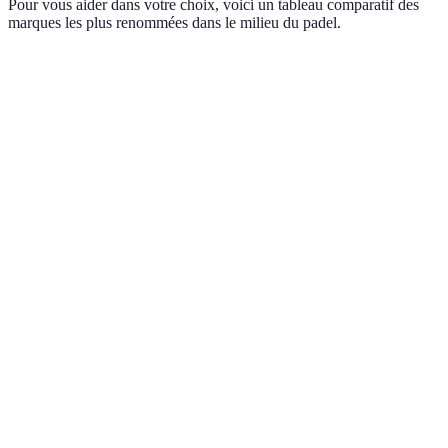
Pour vous aider dans votre choix, voici un tableau comparatif des
marques les plus renommées dans le milieu du padel.
Marque
Type de raquette
Poids
Niveau recommandé
Black
360-
Power
Intermédiaire/Avancé
Crown
380g
350-
Bullpadel
Contrôle
Intermédiaire
370g
340-
Adidas
Polyvalence
Débutant/Intermédiaire
360g
355-
Nox
Performance
Avancé
375g
370-
Wilson
Précision
Avancé