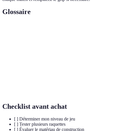
Glossaire
Terme
Définition
Technologie réduisant les vibrations dans la raquette
Dampening
lors de l'impact.
Répartition du poids sur la raquette, affectant le
Équilibre
contrôle et la puissance.
Capacité d'une raquette à convenir à différents
Polyvalence
styles de jeu.
Checklist avant achat
[ ] Déterminer mon niveau de jeu
[ ] Tester plusieurs raquettes
[ ] Évaluer le matériau de construction