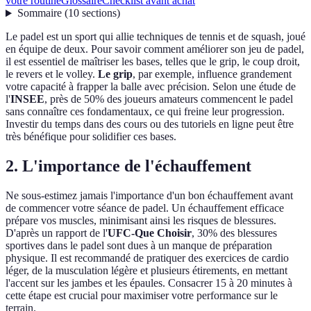
votre routine
Glossaire
Checklist avant achat
Sommaire
(
10
sections
)
Le padel est un sport qui allie techniques de tennis et de squash, joué
en équipe de deux. Pour savoir comment améliorer son jeu de padel,
il est essentiel de maîtriser les bases, telles que le grip, le coup droit,
le revers et le volley.
Le grip
, par exemple, influence grandement
votre capacité à frapper la balle avec précision. Selon une étude de
l'
INSEE
, près de 50% des joueurs amateurs commencent le padel
sans connaître ces fondamentaux, ce qui freine leur progression.
Investir du temps dans des cours ou des tutoriels en ligne peut être
très bénéfique pour solidifier ces bases.
2. L'importance de l'échauffement
Ne sous-estimez jamais l'importance d'un bon échauffement avant
de commencer votre séance de padel. Un échauffement efficace
prépare vos muscles, minimisant ainsi les risques de blessures.
D'après un rapport de l'
UFC-Que Choisir
, 30% des blessures
sportives dans le padel sont dues à un manque de préparation
physique. Il est recommandé de pratiquer des exercices de cardio
léger, de la musculation légère et plusieurs étirements, en mettant
l'accent sur les jambes et les épaules. Consacrer 15 à 20 minutes à
cette étape est crucial pour maximiser votre performance sur le
terrain.