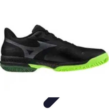
Tout sur le Padel
Entraînement et Techniques
Techniques et
Stratégies
Équipement
Tendances
Équipement et Terrain
Tout sur le Padel