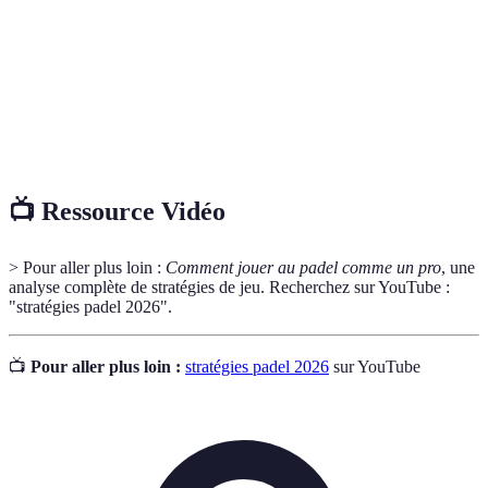
Revers
dominante, souvent moins puissant mais crucial
pour le jeu.
Manière dont un joueur se place sur le terrain
Positionnement
pour réagir efficacement aux coups de
l'adversaire.
📺 Ressource Vidéo
> Pour aller plus loin :
Comment jouer au padel comme un pro
, une
analyse complète de stratégies de jeu. Recherchez sur YouTube :
"stratégies padel 2026".
📺
Pour aller plus loin :
stratégies padel 2026
sur YouTube