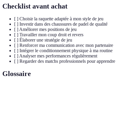
Checklist avant achat
[ ] Choisir la raquette adaptée à mon style de jeu
[ ] Investir dans des chaussures de padel de qualité
[ ] Améliorer mes positions de jeu
[ ] Travailler mon coup droit et revers
[ ] Élaborer une stratégie de jeu
[ ] Renforcer ma communication avec mon partenaire
[ ] Intégrer le conditionnement physique à ma routine
[ ] Analyser mes performances régulièrement
[ ] Regarder des matchs professionnels pour apprendre
Glossaire
Terme
Définition
Frappé effectué avec la main dominante,
Coup droit
généralement le coup le plus puissant d'un
joueur.
Frappé réalisé généralement avec la main non-