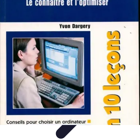
Tout sur le Padel
Entraînement et Techniques
Techniques et
Stratégies
Équipement
Tendances
Équipement et Terrain
Tout sur le Padel