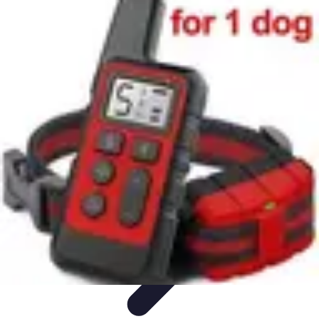
Tout sur le Padel
Entraînement et Techniques
Techniques et
Stratégies
Équipement
Tendances
Équipement et Terrain
Tout sur le Padel