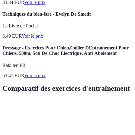
33.34
EUR
Voir le prix
Techniques du bien-être - Evelyn De Smedt
Le Livre de Poche
3.49
EUR
Voir le prix
Dressage - Exercices Pour Chien,Collier DEntraînement Pour
Chiens, 500m, Son De Choc Électrique, Anti-Aboiement
Rakuten FR
63.47
EUR
Voir le prix
Comparatif des exercices d'entraînement
Technique
Avantages
Inconvénients
Fréquence rec
Détermine
Difficulté à
Service
le rythme
maîtriser au
Quotidien
du jeu
début