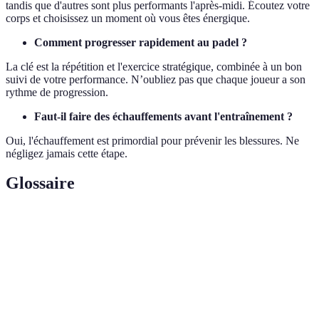
tandis que d'autres sont plus performants l'après-midi. Écoutez votre
corps et choisissez un moment où vous êtes énergique.
Comment progresser rapidement au padel ?
La clé est la répétition et l'exercice stratégique, combinée à un bon
suivi de votre performance. N’oubliez pas que chaque joueur a son
rythme de progression.
Faut-il faire des échauffements avant l'entraînement ?
Oui, l'échauffement est primordial pour prévenir les blessures. Ne
négligez jamais cette étape.
Glossaire
Terme
Définition
Coup
Frappé du côté dominant du joueur, généralement le
droit
mouvement de base.
Frappe effectuée du côté non dominant, ajoutant à la
Revers