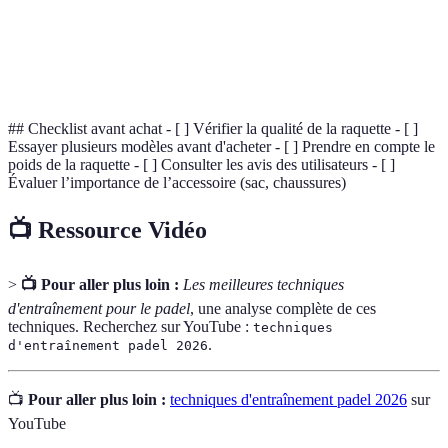
diversité.
Frappe effectuée avant que la balle ne touche le sol,
Volée
cruciale au filet.
## Checklist avant achat - [ ] Vérifier la qualité de la raquette - [ ]
Essayer plusieurs modèles avant d'acheter - [ ] Prendre en compte le
poids de la raquette - [ ] Consulter les avis des utilisateurs - [ ]
Évaluer l’importance de l’accessoire (sac, chaussures)
📺 Ressource Vidéo
>
📺 Pour aller plus loin :
Les meilleures techniques
d'entraînement pour le padel
, une analyse complète de ces
techniques. Recherchez sur YouTube :
techniques
.
d'entraînement padel 2026
📺
Pour aller plus loin :
techniques d'entraînement padel 2026
sur
YouTube