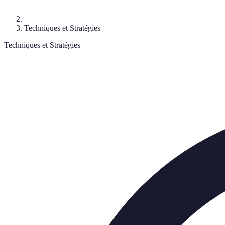
Techniques et Stratégies
Techniques et Stratégies