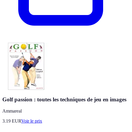
Golf passion : toutes les techniques de jeu en images
Ammareal
3.19
EUR
Voir le prix