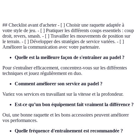
Frappé effectué avant que la balle ne touche le sol,
Volée
essentiel au filet.
## Checklist avant d'acheter - [ ] Choisir une raquette adaptée à
votre style de jeu. - [ ] Pratiquer les différents coups essentiels : coup
droit, revers, smash. - [ ] Travailler les mouvements de position sur
le terrain. - [ ] Développer des stratégies de service variées. - [ ]
Améliorer la communication avec votre partenaire.
Quelle est la meilleure façon de s'entraîner au padel ?
Pour s'entraîner efficacement, concentrez-vous sur les différentes
techniques et jouez régulièrement en duo.
Comment améliorer son service au padel ?
Variez vos services en travaillant sur la vitesse et la profondeur.
Est-ce qu’un bon équipement fait vraiment la différence ?
Oui, une bonne raquette et les bons accessoires peuvent améliorer
vos performances.
Quelle fréquence d'entraînement est recommandée ?