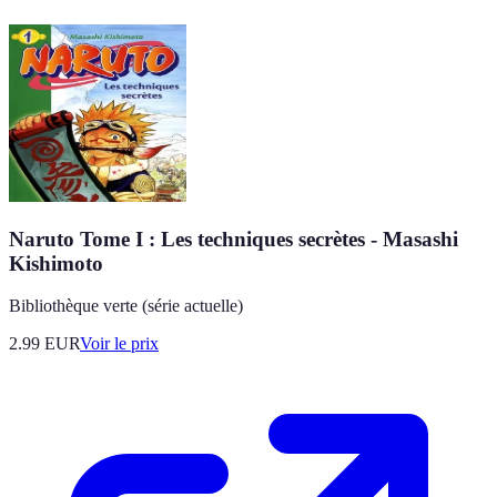
Naruto Tome I : Les techniques secrètes - Masashi
Kishimoto
Bibliothèque verte (série actuelle)
2.99
EUR
Voir le prix