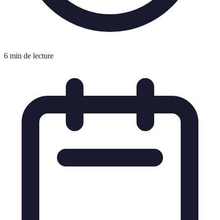
6 min de lecture