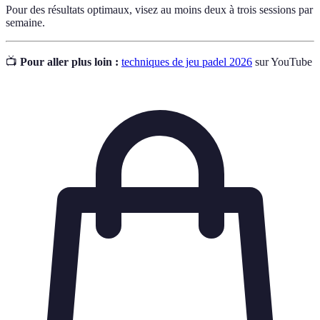
Pour des résultats optimaux, visez au moins deux à trois sessions par
semaine.
📺
Pour aller plus loin :
techniques de jeu padel 2026
sur YouTube