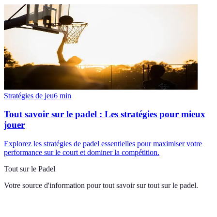
Stratégies de jeu
6
min
Tout savoir sur le padel : Les stratégies pour mieux
jouer
Explorez les stratégies de padel essentielles pour maximiser votre
performance sur le court et dominer la compétition.
Tout sur le Padel
Votre source d'information pour tout savoir sur
tout sur le padel
.