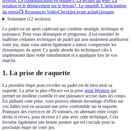
revers
4. La communication en équipe
5. La lecture du jeu
6. La
position et le déplacement sur le terrain
7. Le smash
8. L’anticipation
du retour
📺 Ressources Vidéo
Checklist avant achat
Glossaire
Sommaire
(
12
sections
)
Le padel est un sport captivant qui combine stratégie, technique et
puissance. Pour vous démarquer et progresser, il est essentiel de
maîtriser certaines
techniques de padel
qui non seulement améliorent
votre jeu, mais vous aident également à mieux comprendre les
dynamiques du sport. Ce guide aborde les techniques clés à
implémenter dans votre entraînement et à appliquer lors de vos
matchs.
1. La prise de raquette
La première étape pour exceller au padel est de bien tenir sa
raquette. La prise la plus efficace est la prise
semi-Western
qui
permet un meilleur contrôle et une puissance accrue dans les coups.
En utilisant cette prise, vous pouvez obtenir davantage d'effets sur
vos balles tout en assurant une prise confortable sur la raquette.
Pratiquez des exercices de 20 minutes, en alternant entre coups
droits et revers, pour devenir à l’aise avec cette technique. Cela
favorise également une bonne posture qui est cruciale pour la
prochaine étape de votre jeu.