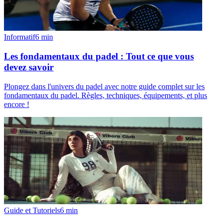
Informatif
6
min
Les fondamentaux du padel : Tout ce que vous
devez savoir
Plongez dans l'univers du padel avec notre guide complet sur les
fondamentaux du padel. Règles, techniques, équipements, et plus
encore !
Guide et Tutoriels
6
min