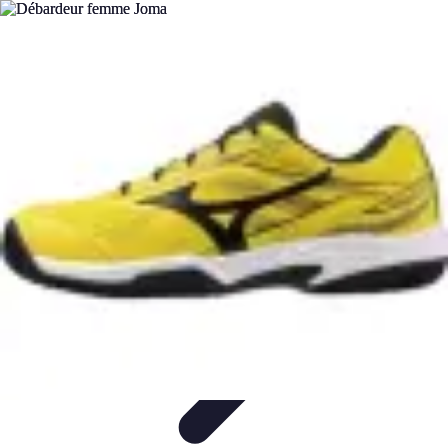
Tout sur le Padel
Entraînement et Techniques
Techniques et
Stratégies
Équipement
Tendances
Équipement et Terrain
Tout sur le Padel