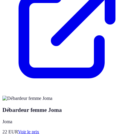
Débardeur femme Joma
Joma
22
EUR
Voir le prix