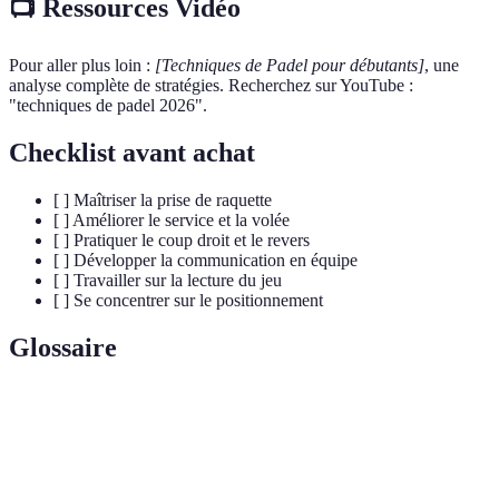
📺 Ressources Vidéo
Pour aller plus loin :
[Techniques de Padel pour débutants]
, une
analyse complète de stratégies. Recherchez sur YouTube :
"techniques de padel 2026".
Checklist avant achat
[ ] Maîtriser la prise de raquette
[ ] Améliorer le service et la volée
[ ] Pratiquer le coup droit et le revers
[ ] Développer la communication en équipe
[ ] Travailler sur la lecture du jeu
[ ] Se concentrer sur le positionnement
Glossaire
Terme
Définition
Coup
Un coup effectué du côté dominant du joueur,
droit
généralement le plus puissant.