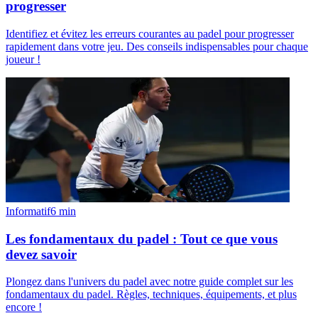
progresser
Identifiez et évitez les erreurs courantes au padel pour progresser
rapidement dans votre jeu. Des conseils indispensables pour chaque
joueur !
Informatif
6
min
Les fondamentaux du padel : Tout ce que vous
devez savoir
Plongez dans l'univers du padel avec notre guide complet sur les
fondamentaux du padel. Règles, techniques, équipements, et plus
encore !