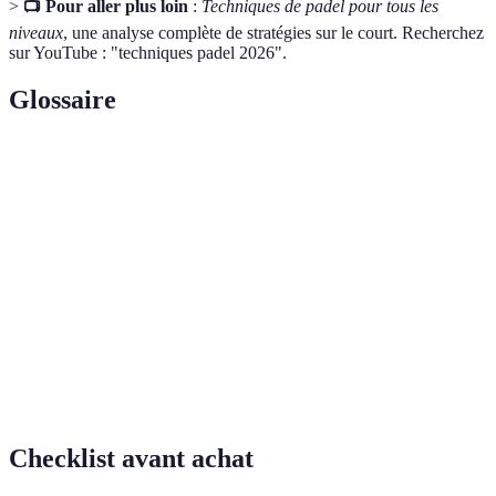
>
📺 Pour aller plus loin
:
Techniques de padel pour tous les
niveaux
, une analyse complète de stratégies sur le court. Recherchez
sur YouTube : "techniques padel 2026".
Glossaire
Terme
Définition
Coup effectué avant que la balle ne touche le sol,
Volée
souvent utilisé au filet.
Premier coup d’un point où le joueur lance la balle
Service
en l’air et la frappe pour initier le jeu.
Capacité à prévoir le coup suivant de l’adversaire
Anticipation
en observant ses mouvements et gestes.
Checklist avant achat