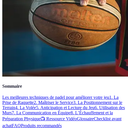
Sommaire
Les meilleures techniques de padel pour améliorer votre jeu
1. La
Prise de Raquette
2. Maîtriser le Service
3. La Positionnement sur le
Terrain
4. La Volée
5. Anticipation et Lecture du Jeu
6. Utilisation des
Murs
7. La Communication en Équipe
8. L’Échauffement et la
Préparation Physique
📺 Ressource Vidéo
Glossaire
Checklist avant
achat
FAQ
Produits recommandés