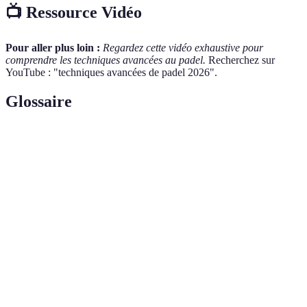
📺 Ressource Vidéo
Pour aller plus loin :
Regardez cette vidéo exhaustive pour
comprendre les techniques avancées au padel.
Recherchez sur
YouTube : "techniques avancées de padel 2026".
Glossaire
Terme
Définition
Coup défensif caractérisé par un lift qui permet de
Bandeja
renvoyer la balle de manière contrôlée.
Coup puissant généralement utilisé pour finir un point,
Smash
frappé de haut vers le bas.
Coup joué sans que la balle ne touche le sol, souvent
Volée
utilisé près du filet.