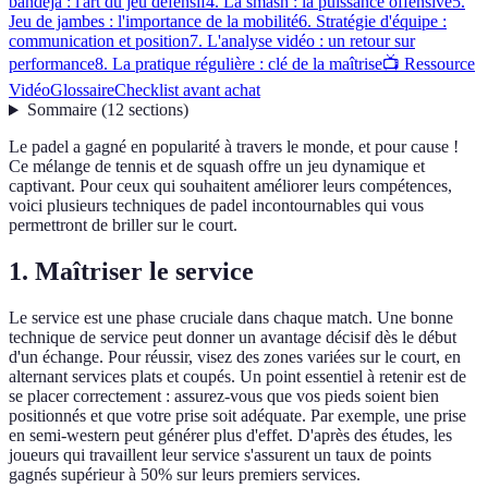
bandeja : l'art du jeu défensif
4. La smash : la puissance offensive
5.
Jeu de jambes : l'importance de la mobilité
6. Stratégie d'équipe :
communication et position
7. L'analyse vidéo : un retour sur
performance
8. La pratique régulière : clé de la maîtrise
📺 Ressource
Vidéo
Glossaire
Checklist avant achat
Sommaire
(
12
sections
)
Le padel a gagné en popularité à travers le monde, et pour cause !
Ce mélange de tennis et de squash offre un jeu dynamique et
captivant. Pour ceux qui souhaitent améliorer leurs compétences,
voici plusieurs techniques de padel incontournables qui vous
permettront de briller sur le court.
1. Maîtriser le service
Le service est une phase cruciale dans chaque match. Une bonne
technique de service peut donner un avantage décisif dès le début
d'un échange. Pour réussir, visez des zones variées sur le court, en
alternant services plats et coupés. Un point essentiel à retenir est de
se placer correctement : assurez-vous que vos pieds soient bien
positionnés et que votre prise soit adéquate. Par exemple, une prise
en semi-western peut générer plus d'effet. D'après des études, les
joueurs qui travaillent leur service s'assurent un taux de points
gagnés supérieur à 50% sur leurs premiers services.