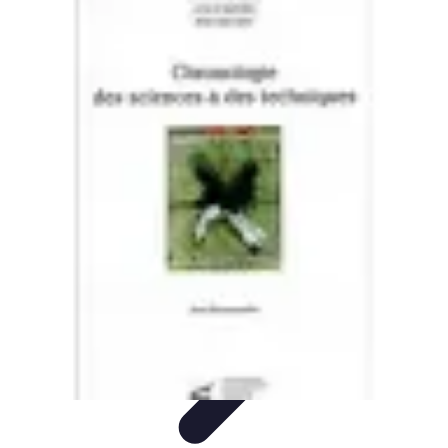
Tout sur le Padel
Entraînement et Techniques
Techniques et
Stratégies
Équipement
Tendances
Équipement et Terrain
Tout sur le Padel