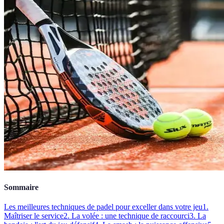
Sommaire
Les meilleures techniques de padel pour exceller dans votre jeu
1.
Maîtriser le service
2. La volée : une technique de raccourci
3. La