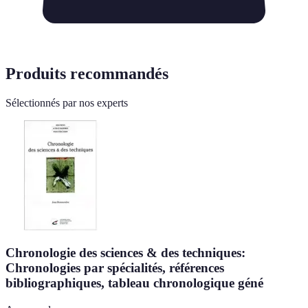
Produits recommandés
Sélectionnés par nos experts
Chronologie des sciences & des techniques:
Chronologies par spécialités, références
bibliographiques, tableau chronologique géné