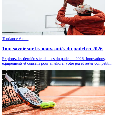
Tendances
6
min
Tout savoir sur les nouveautés du padel en 2026
Explorez les dernières tendances du padel en 2026. Innovations,
équipements et conseils pour améliorer votre jeu et rester compétitif.