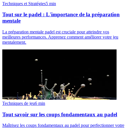
Techniques et Stratégies
5
min
Tout sur le padel : L'importance de la préparation
mentale
La préparation mentale padel est cruciale pour atteindre vos
meilleures performances. Apprenez comment améliorer votre jeu
mentalement.
Techniques de jeu
6
min
Tout savoir sur les coups fondamentaux au padel
Maîtrisez les coups fondamentaux au padel pour perfectionner votre