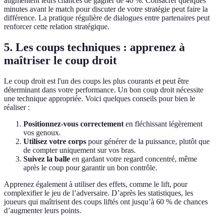
augmentent leurs chances de gagner de 40 %. Consacrer quelques
minutes avant le match pour discuter de votre stratégie peut faire la
différence. La pratique régulière de dialogues entre partenaires peut
renforcer cette relation stratégique.
5. Les coups techniques : apprenez à
maîtriser le coup droit
Le coup droit est l'un des coups les plus courants et peut être
déterminant dans votre performance. Un bon coup droit nécessite
une technique appropriée. Voici quelques conseils pour bien le
réaliser :
Positionnez-vous correctement
en fléchissant légèrement
vos genoux.
Utilisez votre corps
pour générer de la puissance, plutôt que
de compter uniquement sur vos bras.
Suivez la balle
en gardant votre regard concentré, même
après le coup pour garantir un bon contrôle.
Apprenez également à utiliser des effets, comme le lift, pour
complexifier le jeu de l’adversaire. D’après les statistiques, les
joueurs qui maîtrisent des coups liftés ont jusqu’à 60 % de chances
d’augmenter leurs points.