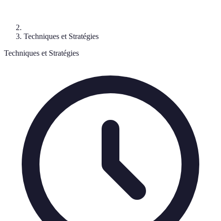
Techniques et Stratégies
Techniques et Stratégies