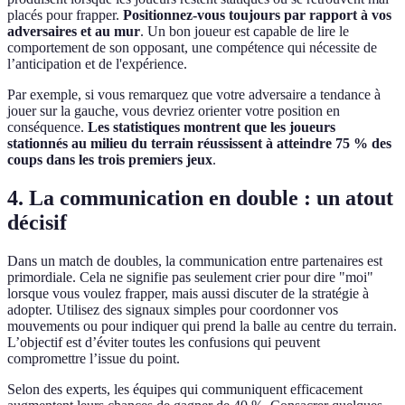
placés pour frapper.
Positionnez-vous toujours par rapport à vos
adversaires et au mur
. Un bon joueur est capable de lire le
comportement de son opposant, une compétence qui nécessite de
l’anticipation et de l'expérience.
Par exemple, si vous remarquez que votre adversaire a tendance à
jouer sur la gauche, vous devriez orienter votre position en
conséquence.
Les statistiques montrent que les joueurs
stationnés au milieu du terrain réussissent à atteindre 75 % des
coups dans les trois premiers jeux
.
4. La communication en double : un atout
décisif
Dans un match de doubles, la communication entre partenaires est
primordiale. Cela ne signifie pas seulement crier pour dire "moi"
lorsque vous voulez frapper, mais aussi discuter de la stratégie à
adopter. Utilisez des signaux simples pour coordonner vos
mouvements ou pour indiquer qui prend la balle au centre du terrain.
L’objectif est d’éviter toutes les confusions qui peuvent
compromettre l’issue du point.
Selon des experts, les équipes qui communiquent efficacement