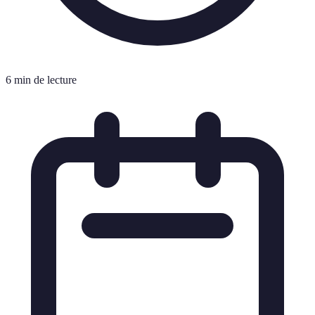
6 min de lecture