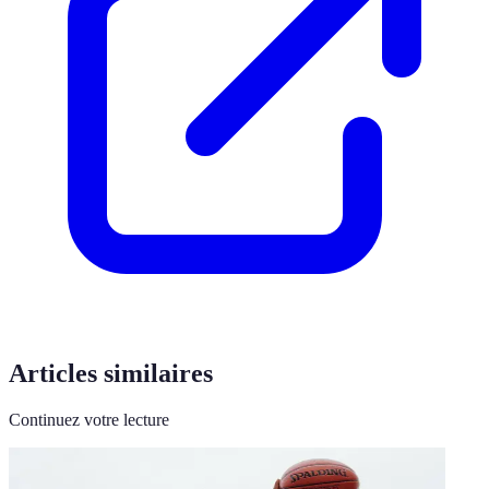
Articles similaires
Continuez votre lecture