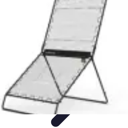
Tout sur le Padel
Entraînement et Techniques
Techniques et
Stratégies
Équipement
Tendances
Équipement et Terrain
Tout sur le Padel