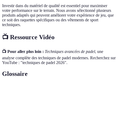
Investir dans du matériel de qualité est essentiel pour maximiser
votre performance sur le terrain. Nous avons sélectionné plusieurs
produits adaptés qui peuvent améliorer votre expérience de jeu, que
ce soit des raquettes spécifiques ou des vêtements de sport
techniques.
📺 Ressource Vidéo
📺 Pour aller plus loin :
Techniques avancées de padel
, une
analyse complète des techniques de padel modernes. Recherchez sur
YouTube : "techniques de padel 2026".
Glossaire
Terme
Définition
Volée
Un coup frappé avant que la balle ne touche le sol.
Smash
Un coup puissant frappé de haut en bas.