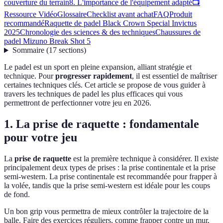
couverture du terrain
8. L'importance de l'équipement adapté
📺
Ressource Vidéo
Glossaire
Checklist avant achat
FAQ
Produit
recommandé
Raquette de padel Black Crown Special Invictus
2025
Chronologie des sciences & des techniques
Chaussures de
padel Mizuno Break Shot 5
Sommaire
(
17
sections
)
Le padel est un sport en pleine expansion, alliant stratégie et
technique. Pour
progresser rapidement
, il est essentiel de maîtriser
certaines techniques clés. Cet article se propose de vous guider à
travers les techniques de padel les plus efficaces qui vous
permettront de perfectionner votre jeu en 2026.
1. La prise de raquette : fondamentale
pour votre jeu
La
prise de raquette
est la première technique à considérer. Il existe
principalement deux types de prises : la prise continentale et la prise
semi-western. La prise continentale est recommandée pour frapper à
la volée, tandis que la prise semi-western est idéale pour les coups
de fond.
Un bon grip vous permettra de mieux contrôler la trajectoire de la
balle. Faire des exercices réguliers, comme frapper contre un mur,