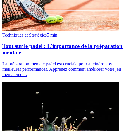
Techniques et Stratégies
5
min
Tout sur le padel : L'importance de la préparation
mentale
La préparation mentale padel est cruciale pour atteindre vos
meilleures performances. Apprenez comment améliorer votre jeu
mentalement.