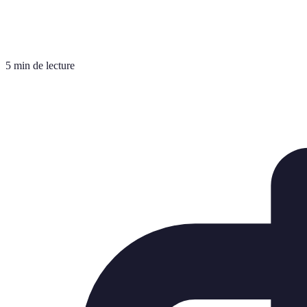
5 min de lecture