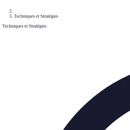
Techniques et Stratégies
Techniques et Stratégies