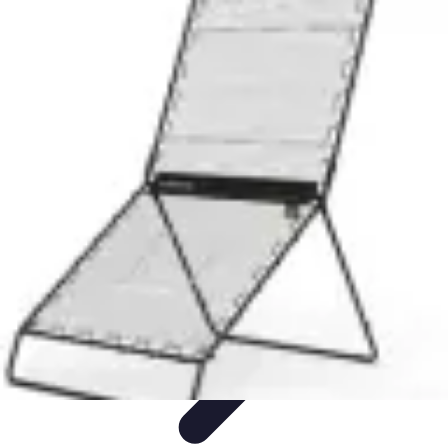
Tout sur le Padel
Entraînement et Techniques
Techniques et
Stratégies
Équipement
Tendances
Équipement et Terrain
Tout sur le Padel