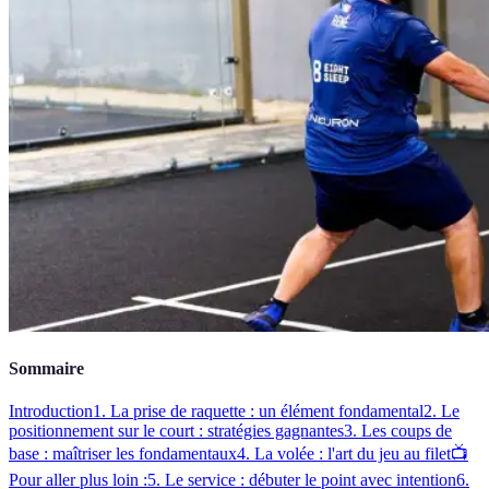
Sommaire
Introduction
1. La prise de raquette : un élément fondamental
2. Le
positionnement sur le court : stratégies gagnantes
3. Les coups de
base : maîtriser les fondamentaux
4. La volée : l'art du jeu au filet
📺
Pour aller plus loin :
5. Le service : débuter le point avec intention
6.