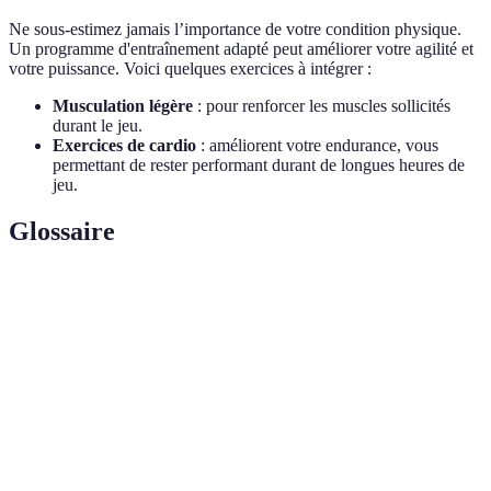
Ne sous-estimez jamais l’importance de votre condition physique.
Un programme d'entraînement adapté peut améliorer votre agilité et
votre puissance. Voici quelques exercices à intégrer :
Musculation légère
: pour renforcer les muscles sollicités
durant le jeu.
Exercices de cardio
: améliorent votre endurance, vous
permettant de rester performant durant de longues heures de
jeu.
Glossaire
Terme
Définition
Coup
Frappe réalisée du côté dominant, souvent utilisée
droit
comme attaque.
Volée
Coup effectué sans laisser la balle rebondir au sol.
Premier coup pour débuter l’échange, déterminant
Service