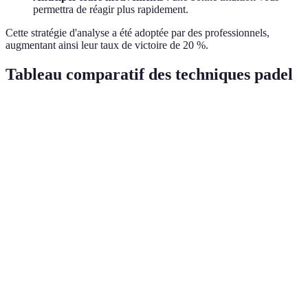
permettra de réagir plus rapidement.
Cette stratégie d'analyse a été adoptée par des professionnels,
augmentant ainsi leur taux de victoire de 20 %.
Tableau comparatif des techniques padel
Technique
Description
Importance
Fréquence d'utilis
Aide à
Prise de
contrôler le
Élevée
Très fréquente
raquette
coup
Position
Équilibre et
Élevée
Fréquente
sur court
rapidité
Coups de
Fondamentaux
Élevée
Très fréquente
base
du jeu
Finir les