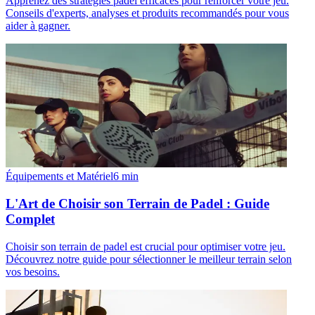
Apprenez des stratégies padel efficaces pour renforcer votre jeu.
Conseils d'experts, analyses et produits recommandés pour vous
aider à gagner.
Équipements et Matériel
6
min
L'Art de Choisir son Terrain de Padel : Guide
Complet
Choisir son terrain de padel est crucial pour optimiser votre jeu.
Découvrez notre guide pour sélectionner le meilleur terrain selon
vos besoins.