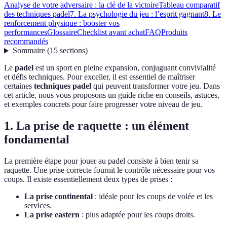
Analyse de votre adversaire : la clé de la victoire
Tableau comparatif
des techniques padel
7. La psychologie du jeu : l’esprit gagnant
8. Le
renforcement physique : booster vos
performances
Glossaire
Checklist avant achat
FAQ
Produits
recommandés
Sommaire
(
15
sections
)
Le
padel
est un sport en pleine expansion, conjuguant convivialité
et défis techniques. Pour exceller, il est essentiel de maîtriser
certaines
techniques padel
qui peuvent transformer votre jeu. Dans
cet article, nous vous proposons un guide riche en conseils, astuces,
et exemples concrets pour faire progresser votre niveau de jeu.
1. La prise de raquette : un élément
fondamental
La première étape pour jouer au padel consiste à bien tenir sa
raquette. Une prise correcte fournit le contrôle nécessaire pour vos
coups. Il existe essentiellement deux types de prises :
La prise continental
: idéale pour les coups de volée et les
services.
La prise eastern
: plus adaptée pour les coups droits.