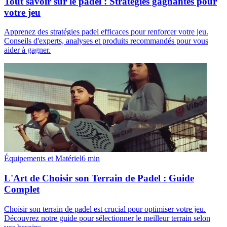
Tout savoir sur le padel : Stratégies gagnantes pour
votre jeu
Apprenez des stratégies padel efficaces pour renforcer votre jeu.
Conseils d'experts, analyses et produits recommandés pour vous
aider à gagner.
Équipements et Matériel
6
min
L'Art de Choisir son Terrain de Padel : Guide
Complet
Choisir son terrain de padel est crucial pour optimiser votre jeu.
Découvrez notre guide pour sélectionner le meilleur terrain selon