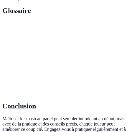
Glossaire
Terme
Définition
Coup effectué au-dessus de la tête visant à marquer
Smash
un point.
Prise
Technique de maintien de la raquette, idéale pour
continentale
divers coups.
Position de
Positionnement des pieds et du corps pour une
base
meilleure agilité en jeu.
Conclusion
Maîtriser le smash au padel peut sembler intimidant au début, mais
avec de la pratique et des conseils précis, chaque joueur peut
améliorer ce coup clé. Engagez-vous à pratiquer régulièrement et à