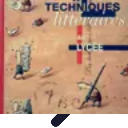
Tout sur le Padel
Entraînement et Techniques
Techniques et
Stratégies
Équipement
Tendances
Équipement et Terrain
Tout sur le Padel