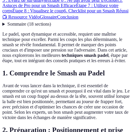
5 : Évitez de sur-analyser
Étape 6 : Ne pas avoir peur d'échouer
5.
Astuces de Pro pour un Smash Efficace
Étape 7 : Utilisez votre
corps
Étape 8 : Visualisez le coup
6. Checklist pour un Smash Réussi
📺 Ressource Vidéo
Glossaire
Conclusion
Sommaire
(
18
sections
)
Le padel, sport dynamique et accessible, requiert une maîtrise
technique pour exceller. Parmi les coups les plus déterminants, le
smash se révèle fondamental. Il permet de marquer des points
cruciaux et d'imposer une pression sur l'adversaire. Dans cet article,
nous explorerons les meilleures
techniques smash padel
, étape par
étape, tout en intégrant des conseils pratiques et les erreurs à éviter.
1. Comprendre le Smash au Padel
Avant de vous lancer dans la technique, il est essentiel de
comprendre ce qu'est un smash et pourquoi il est vital dans le jeu. Le
smash est un coup frappé au-dessus de la tête, souvent utilisé lorsque
la balle est bien positionnée, permettant au joueur de frapper fort,
avec précision et d'optimiser les chances de créer une occasion de
point. Selon les experts, un bon smash peut augmenter votre taux de
victoire dans les échanges de manière significative.
2. Préparation : Positionnement et prise