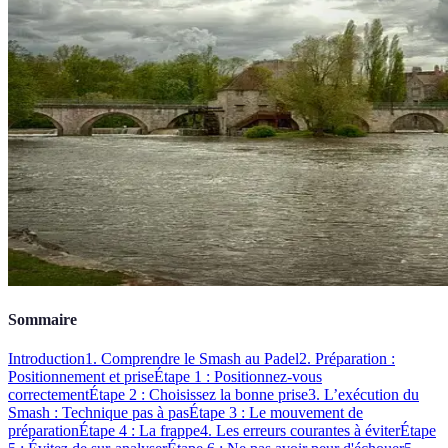
Sommaire
Introduction
1. Comprendre le Smash au Padel
2. Préparation :
Positionnement et prise
Étape 1 : Positionnez-vous
correctement
Étape 2 : Choisissez la bonne prise
3. L’exécution du
Smash : Technique pas à pas
Étape 3 : Le mouvement de
préparation
Étape 4 : La frappe
4. Les erreurs courantes à éviter
Étape