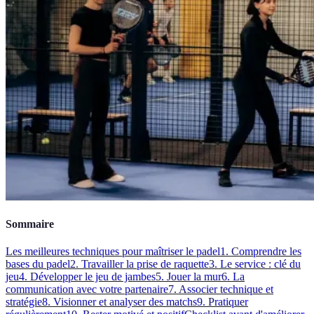
Sommaire
Les meilleures techniques pour maîtriser le padel
1. Comprendre les
bases du padel
2. Travailler la prise de raquette
3. Le service : clé du
jeu
4. Développer le jeu de jambes
5. Jouer la mur
6. La
communication avec votre partenaire
7. Associer technique et
stratégie
8. Visionner et analyser des matchs
9. Pratiquer