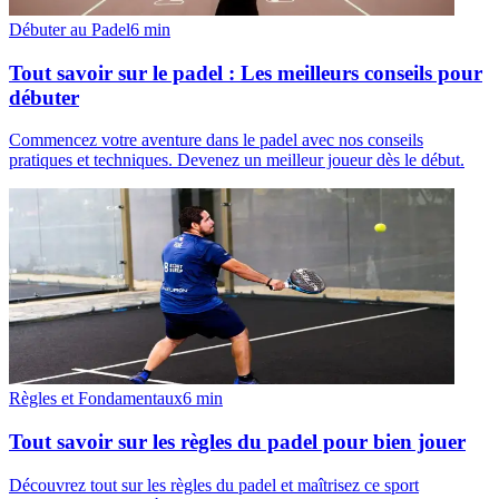
Débuter au Padel
6
min
Tout savoir sur le padel : Les meilleurs conseils pour
débuter
Commencez votre aventure dans le padel avec nos conseils
pratiques et techniques. Devenez un meilleur joueur dès le début.
Règles et Fondamentaux
6
min
Tout savoir sur les règles du padel pour bien jouer
Découvrez tout sur les règles du padel et maîtrisez ce sport