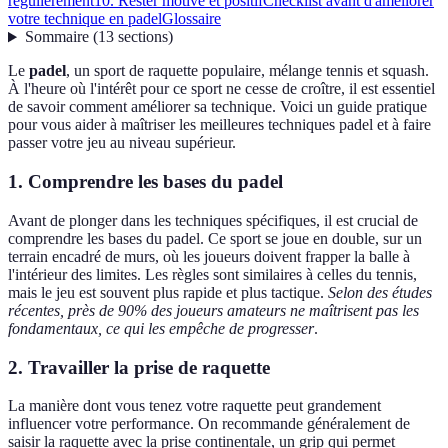
régulièrement
10. Rester motivé et positif
Checklist avant d'améliorer
votre technique en padel
Glossaire
Sommaire
(
13
sections
)
Le
padel
, un sport de raquette populaire, mélange tennis et squash.
À l'heure où l'intérêt pour ce sport ne cesse de croître, il est essentiel
de savoir comment améliorer sa technique. Voici un guide pratique
pour vous aider à maîtriser les meilleures techniques padel et à faire
passer votre jeu au niveau supérieur.
1. Comprendre les bases du padel
Avant de plonger dans les techniques spécifiques, il est crucial de
comprendre les bases du padel. Ce sport se joue en double, sur un
terrain encadré de murs, où les joueurs doivent frapper la balle à
l'intérieur des limites. Les règles sont similaires à celles du tennis,
mais le jeu est souvent plus rapide et plus tactique.
Selon des études
récentes, près de 90% des joueurs amateurs ne maîtrisent pas les
fondamentaux, ce qui les empêche de progresser
.
2. Travailler la prise de raquette
La manière dont vous tenez votre raquette peut grandement
influencer votre performance. On recommande généralement de
saisir la raquette avec la prise continentale, un grip qui permet