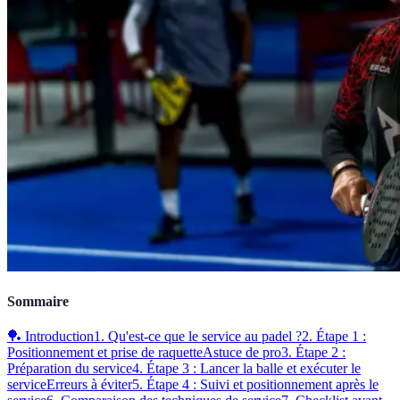
Sommaire
🏓 Introduction
1. Qu'est-ce que le service au padel ?
2. Étape 1 :
Positionnement et prise de raquette
Astuce de pro
3. Étape 2 :
Préparation du service
4. Étape 3 : Lancer la balle et exécuter le
service
Erreurs à éviter
5. Étape 4 : Suivi et positionnement après le