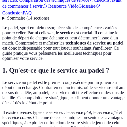
service
6. Comparaison des techniques de service
7. Checklist avant
de commencer à servir
📺 Ressource Vidéo
Glossaire
📋
Conclusion
FAQ
Sommaire
(
14
sections
)
Le padel, sport en plein essor, nécessite des compétences variées
pour exceller. Parmi celles-ci, le
service
est crucial. Il constitue le
point de départ de chaque échange et peut déterminer l'issue d'un
match. Comprendre et maîtriser les
techniques de service au padel
est donc indispensable pour tout joueur souhaitant s'améliorer. Ce
guide pratique vous présentera les meilleures techniques pour
optimiser votre service.
1. Qu'est-ce que le service au padel ?
Le service au padel est le premier coup exécuté par un joueur au
début d'un échange. Contrairement au tennis, où le service se fait au-
dessus de la tête, au padel, le service doit être effectué en dessous de
la taille. Ce coup doit être stratégique, car il peut donner un avantage
décisif dès le début de point.
Il existe diverses types de services : le
service plat
, le
service lifté
et
le
service coupé
. Chacune de ces techniques présente des avantages
spécifiques, à exploiter en fonction de votre style de jeu et de celui