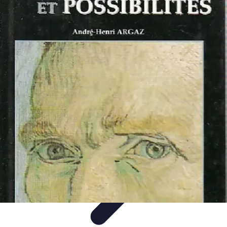
Tout sur le Padel
Entraînement et Techniques
Techniques et
Stratégies
Équipement
Tendances
Équipement et Terrain
Tout sur le Padel