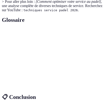
> Pour aller plus loin :
[Comment optimiser votre service au padel]
,
une analyse complète de diverses techniques de service. Recherchez
sur YouTube :
.
techniques service padel 2026
Glossaire
Terme
Définition
Un service où la balle est frappée avec un
Service Lifté
mouvement de bas en haut, créant un effet de lift.
Service
Un service où la balle est frappée de manière à
Coupé
produire un effet de rotation latérale.
Prise
Type de prise de raquette qui permet de varier
Continentale
facilement les services au padel.
📋 Conclusion