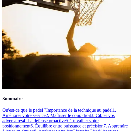
Sommaire
Qu'est-ce que le padel ?
Importance de la technique au padel
1.
Améliorer votre service
2. Maîtriser le coup droit
3. Cibler vos
adversaires
4. La défense proactive
5. Travailler votre
positionnement
6. Équilibre entre puissance et précision
7. Apprendre