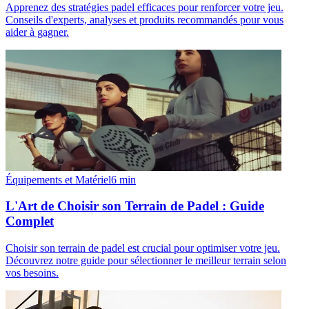
Apprenez des stratégies padel efficaces pour renforcer votre jeu.
Conseils d'experts, analyses et produits recommandés pour vous
aider à gagner.
Équipements et Matériel
6
min
L'Art de Choisir son Terrain de Padel : Guide
Complet
Choisir son terrain de padel est crucial pour optimiser votre jeu.
Découvrez notre guide pour sélectionner le meilleur terrain selon
vos besoins.