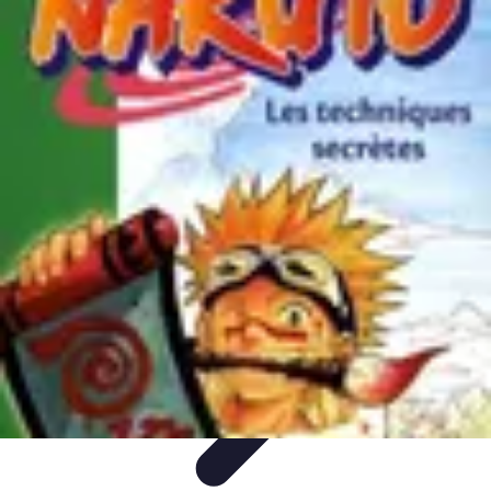
Tout sur le Padel
Entraînement et Techniques
Techniques et
Stratégies
Équipement
Tendances
Équipement et Terrain
Tout sur le Padel