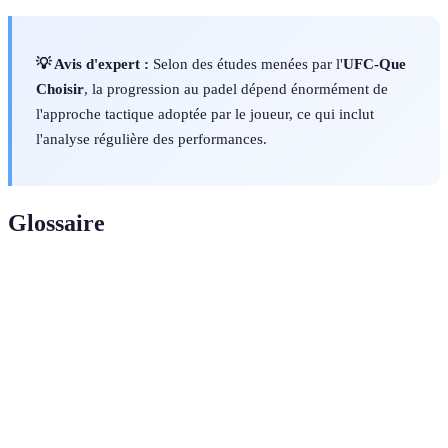
💡 Avis d'expert :
Selon des études menées par l'
UFC-Que
Choisir
, la progression au padel dépend énormément de
l'approche tactique adoptée par le joueur, ce qui inclut
l'analyse régulière des performances.
Glossaire
Terme
Définition
Coup
Un coup de raquette typiquement joué du côté dominant
droit
du corps, essentiel dans les échanges au padel.
Premier coup joué pour lancer le point, crucial pour
Service
établir le rythme du jeu.