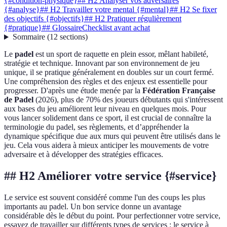
{#condition-physique}
## H2 Analyser vos adversaires
{#analyse}
## H2 Travailler votre mental {#mental}
## H2 Se fixer
des objectifs {#objectifs}
## H2 Pratiquer régulièrement
{#pratique}
## Glossaire
Checklist avant achat
Sommaire
(
12
sections
)
Le
padel
est un sport de raquette en plein essor, mêlant habileté,
stratégie et technique. Innovant par son environnement de jeu
unique, il se pratique généralement en doubles sur un court fermé.
Une compréhension des règles et des enjeux est essentielle pour
progresser. D'après une étude menée par la
Fédération Française
de Padel
(2026), plus de 70% des joueurs débutants qui s'intéressent
aux bases du jeu améliorent leur niveau en quelques mois. Pour
vous lancer solidement dans ce sport, il est crucial de connaître la
terminologie du padel, ses règlements, et d’appréhender la
dynamique spécifique due aux murs qui peuvent être utilisés dans le
jeu. Cela vous aidera à mieux anticiper les mouvements de votre
adversaire et à développer des stratégies efficaces.
## H2 Améliorer votre service {#service}
Le service est souvent considéré comme l'un des coups les plus
importants au padel. Un bon service donne un avantage
considérable dès le début du point. Pour perfectionner votre service,
essayez de travailler sur différents types de services : le service à