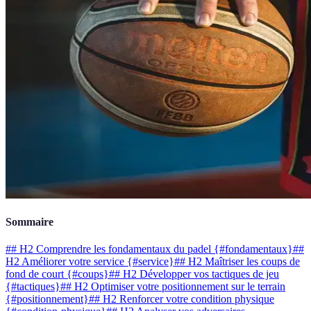
Sommaire
## H2 Comprendre les fondamentaux du padel {#fondamentaux}
##
H2 Améliorer votre service {#service}
## H2 Maîtriser les coups de
fond de court {#coups}
## H2 Développer vos tactiques de jeu
{#tactiques}
## H2 Optimiser votre positionnement sur le terrain
{#positionnement}
## H2 Renforcer votre condition physique