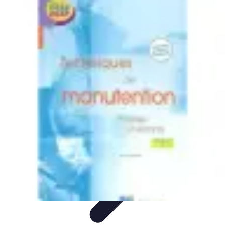
Tout sur le Padel
Entraînement et Techniques
Techniques et
Stratégies
Équipement
Tendances
Équipement et Terrain
Tout sur le Padel