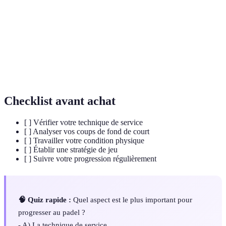
court fermé avec des murs.
Premier coup qui commence le point, effectué
Service
derrière la ligne de fond.
Coup de fond
Coups réalisés depuis l'arrière du terrain,
de court
essentiels pour établir le jeu.
Checklist avant achat
[ ] Vérifier votre technique de service
[ ] Analyser vos coups de fond de court
[ ] Travailler votre condition physique
[ ] Établir une stratégie de jeu
[ ] Suivre votre progression régulièrement
🧠 Quiz rapide :
Quel aspect est le plus important pour
progresser au padel ?
- A) La technique de service