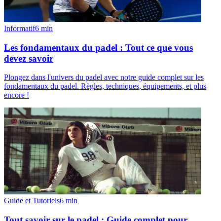
Informatif
6
min
Les fondamentaux du padel : Tout ce que vous
devez savoir
Plongez dans l'univers du padel avec notre guide complet sur les
fondamentaux du padel. Règles, techniques, équipements, et plus
encore !
Guide et Tutoriels
6
min
Tout savoir sur le padel : Guide complet pour