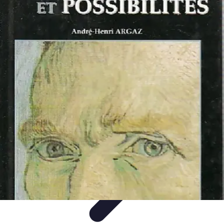
Tout sur le Padel
Entraînement et Techniques
Techniques et
Stratégies
Équipement
Tendances
Équipement et Terrain
Tout sur le Padel