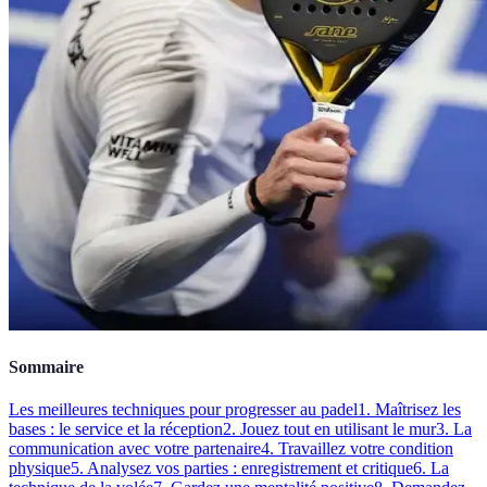
Sommaire
Les meilleures techniques pour progresser au padel
1. Maîtrisez les
bases : le service et la réception
2. Jouez tout en utilisant le mur
3. La
communication avec votre partenaire
4. Travaillez votre condition
physique
5. Analysez vos parties : enregistrement et critique
6. La