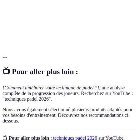
Coup frappé avant que la balle ne touche le sol, crucial
Volée
pour le jeu rapide
Élément du terrain qui peut être utilisé stratégiquement
Mur
pour frapper la balle.
---
📺 Pour aller plus loin :
[Comment améliorer votre technique de padel ?]
, une analyse
complète de la progression des joueurs. Recherchez sur YouTube :
"techniques padel 2026".
Nous avons également sélectionné plusieurs produits adaptés pour
vos besoins d'entraînement. Découvrez nos recommandations ci-
dessous.
📺
Pour aller plus loin :
techniques padel 2026
sur YouTube