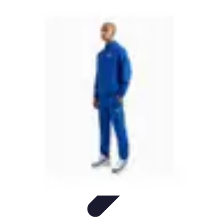
Tout sur le Padel
Entraînement et Techniques
Techniques et
Stratégies
Équipement
Tendances
Équipement et Terrain
Tout sur le Padel