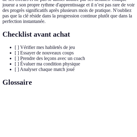
joueur a son propre rythme d'apprentissage et il n’est pas rare de voir
des progrès significatifs après plusieurs mois de pratique. N'oubliez
pas que la clé réside dans la progression continue plutôt que dans la
perfection instantanée.
Checklist avant achat
[ ] Vérifier mes habiletés de jeu
[ ] Essayer de nouveaux coups
[ ] Prendre des leçons avec un coach
[ ] Évaluer ma condition physique
[ ] Analyser chaque match joué
Glossaire
Terme
Définition
Un coup puissant généralement effectué au-dessus de la
Smash
tête pour renvoyer la balle rapidement.
Le coup utilisé pour démarrer un point, il doit atterrir