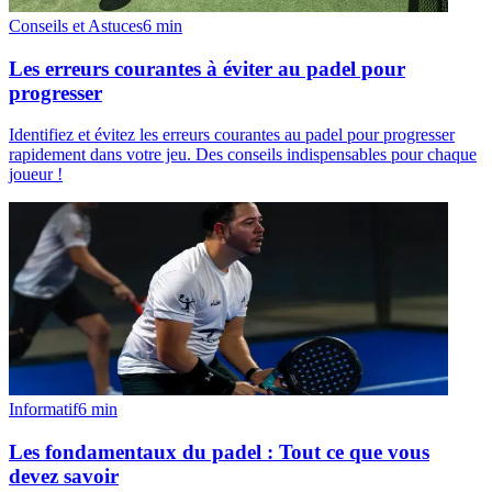
Conseils et Astuces
6
min
Les erreurs courantes à éviter au padel pour
progresser
Identifiez et évitez les erreurs courantes au padel pour progresser
rapidement dans votre jeu. Des conseils indispensables pour chaque
joueur !
Informatif
6
min
Les fondamentaux du padel : Tout ce que vous
devez savoir