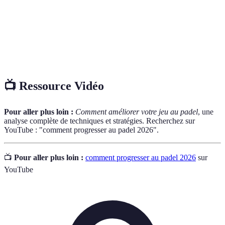
Service
dans le carré de service adverse.
Un coup qui envoie la balle haut dans le court, lorsque
Lob
vous êtes sous pression, pour la faire passer au-dessus de
votre adversaire.
📺 Ressource Vidéo
Pour aller plus loin :
Comment améliorer votre jeu au padel
, une
analyse complète de techniques et stratégies. Recherchez sur
YouTube : "comment progresser au padel 2026".
📺
Pour aller plus loin :
comment progresser au padel 2026
sur
YouTube