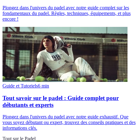
Plongez dans l'univers du padel avec notre guide complet sur les
fondamentaux du padel. Règles, techniques, équipements, et plus
encore !
Guide et Tutoriels
6
min
Tout savoir sur le padel : Guide complet pour
débutants et experts
Plongez dans l'univers du padel avec notre guide exhaustif. Que
vous soyez débutant ou expert, trouvez des conseils pratiques et des
informations clés.
Tout sur le Padel