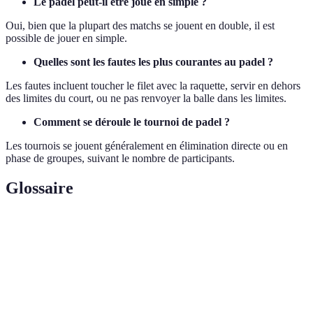
Le padel peut-il être joué en simple ?
Oui, bien que la plupart des matchs se jouent en double, il est
possible de jouer en simple.
Quelles sont les fautes les plus courantes au padel ?
Les fautes incluent toucher le filet avec la raquette, servir en dehors
des limites du court, ou ne pas renvoyer la balle dans les limites.
Comment se déroule le tournoi de padel ?
Les tournois se jouent généralement en élimination directe ou en
phase de groupes, suivant le nombre de participants.
Glossaire
Terme
Définition
Action de commencer un point en envoyant la balle au-
Service
dessus du filet.
Stratégie qui consiste à retourner la balle en propriété