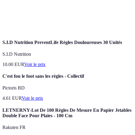
Défense
plutôt qu'en attaque.
Coup qui envoie la balle haut en arrière, souvent utilisé
Lob
pour déjouer les adversaires.
S.I.D Nutrition PreventLife Règles Douloureuses 30 Unités
S.I.D Nutrition
10.00
EUR
Voir le prix
C'est fou le foot sans les règles - Collectif
Pictoris BD
4.61
EUR
Voir le prix
LETNERNY-Lot De 100 Règles De Mesure En Papier Jetables
Double Face Pour Plaies - 100 Cm
Rakuten FR