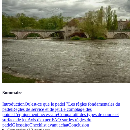
Sommaire
Introduction
Qu'est-ce que le padel ?
Les règles fondamentales du
padel
Regles de service et de jeu
Le comptage des
points
L'équipement nécessaire
Comparatif des types de courts et
surface de jeu
Avis d'expert
FAQ sur les règles du
padel
Glossaire
Checklist avant achat
Conclusion