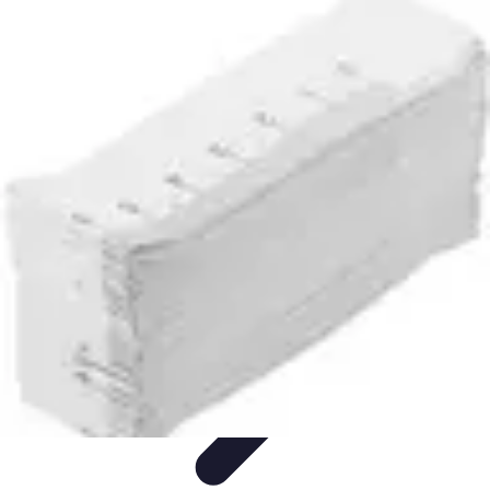
Tout sur le Padel
Entraînement et Techniques
Techniques et
Stratégies
Équipement
Tendances
Équipement et Terrain
Tout sur le Padel