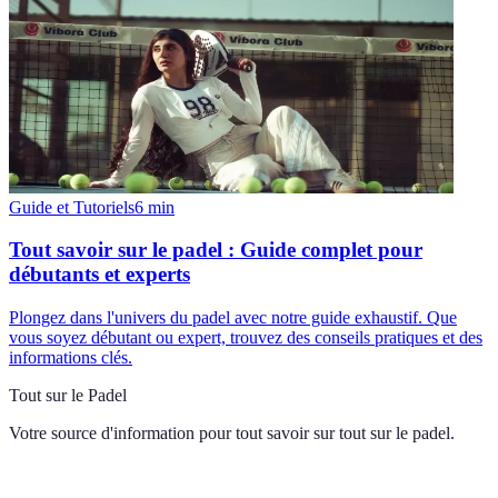
Guide et Tutoriels
6
min
Tout savoir sur le padel : Guide complet pour
débutants et experts
Plongez dans l'univers du padel avec notre guide exhaustif. Que
vous soyez débutant ou expert, trouvez des conseils pratiques et des
informations clés.
Tout sur le Padel
Votre source d'information pour tout savoir sur
tout sur le padel
.