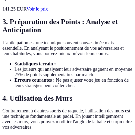
141.25
EUR
Voir le prix
3. Préparation des Points : Analyse et
Anticipation
L'anticipation est une technique souvent sous-estimée mais
essentielle. En analysant le positionnement de vos adversaires et
leurs habitudes, vous pouvez mieux prévoir leurs coups.
Statistiques terrain :
Les joueurs qui analysent leur adversaire gagnent en moyenne
25% de points supplémentaires par match.
Erreurs courantes :
Ne pas ajuster votre jeu en fonction de
leurs stratégies peut coûter cher.
4. Utilisation des Murs
Contrairement à d'autres sports de raquette, l'utilisation des murs est
une technique fondamentale au padel. En jouant intelligemment
avec les murs, vous pouvez modifier l'angle de la balle et surprendre
vos adversaires.