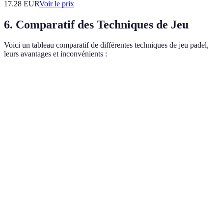
17.28
EUR
Voir le prix
6. Comparatif des Techniques de Jeu
Voici un tableau comparatif de différentes techniques de jeu padel,
leurs avantages et inconvénients :
Technique
Avantages
Inconvénients
Suitabilité
Démarre
chaque
Peut être
Service
Tous niveaux
point, crée
prévisible
une pression
Puissant,
Difficulté de
Intermédiaire
Coup Droit
bon pour
placement
à avancé
attaquer
Peut
Utilisation
Nécessite de
surprendre
Avancé
des Murs
l’entraînement