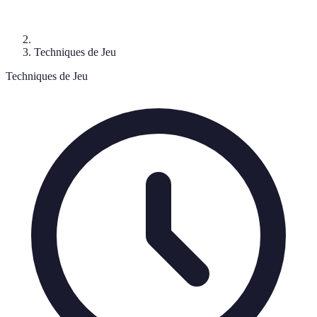
Techniques de Jeu
Techniques de Jeu