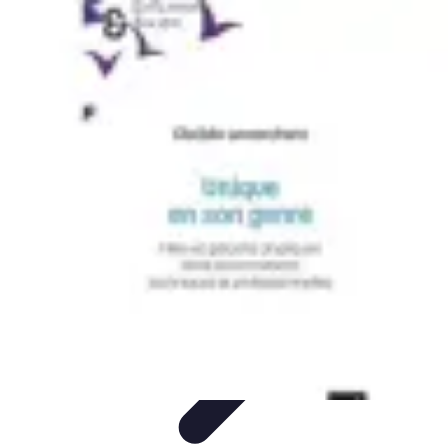
Tout sur le Padel
Entraînement et Techniques
Techniques et
Stratégies
Équipement
Tendances
Équipement et Terrain
Tout sur le Padel