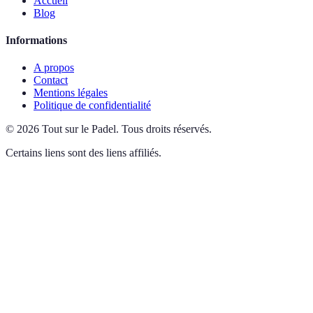
Accueil
Blog
Informations
A propos
Contact
Mentions légales
Politique de confidentialité
©
2026
Tout sur le Padel
.
Tous droits réservés.
Certains liens sont des liens affiliés.