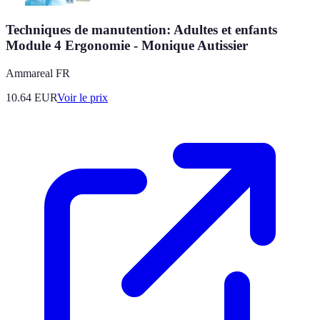
Techniques de manutention: Adultes et enfants
Module 4 Ergonomie - Monique Autissier
Ammareal FR
10.64
EUR
Voir le prix