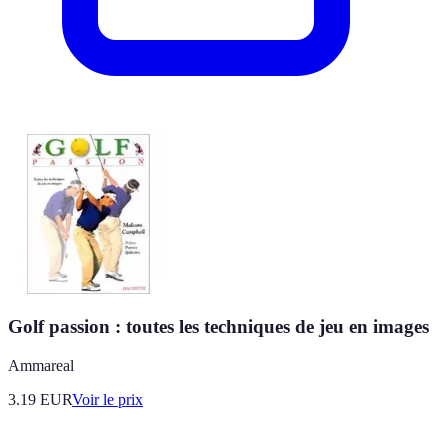
Golf passion : toutes les techniques de jeu en images
Ammareal
3.19
EUR
Voir le prix