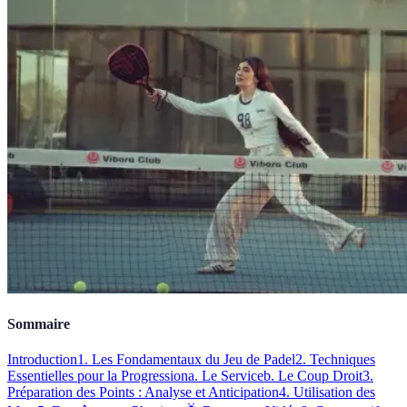
Sommaire
Introduction
1. Les Fondamentaux du Jeu de Padel
2. Techniques
Essentielles pour la Progression
a. Le Service
b. Le Coup Droit
3.
Préparation des Points : Analyse et Anticipation
4. Utilisation des