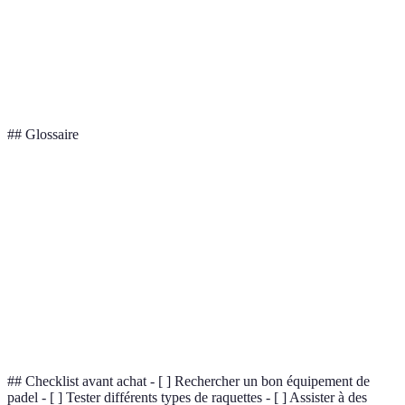
l’adversaire
Améliore la
Requiert de
Anticipation
stratégie de
Tous joueurs
l’expérience
jeu
## Glossaire
Terme
Définition
Un coup frappé avec la face de la raquette avec un
Coup Droit
mouvement horizontal
Anticipation
Capacité à prévoir les mouvements de l'adversaire
Service
Premier coup d'un point, lancé par le serveur
## Checklist avant achat - [ ] Rechercher un bon équipement de
padel - [ ] Tester différents types de raquettes - [ ] Assister à des