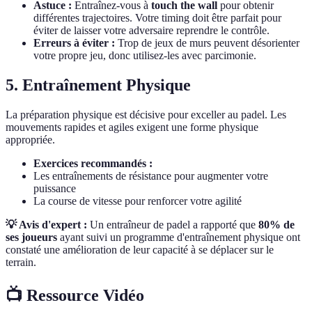
Astuce :
Entraînez-vous à
touch the wall
pour obtenir
différentes trajectoires. Votre timing doit être parfait pour
éviter de laisser votre adversaire reprendre le contrôle.
Erreurs à éviter :
Trop de jeux de murs peuvent désorienter
votre propre jeu, donc utilisez-les avec parcimonie.
5. Entraînement Physique
La préparation physique est décisive pour exceller au padel. Les
mouvements rapides et agiles exigent une forme physique
appropriée.
Exercices recommandés :
Les entraînements de résistance pour augmenter votre
puissance
La course de vitesse pour renforcer votre agilité
💡 Avis d'expert :
Un entraîneur de padel a rapporté que
80% de
ses joueurs
ayant suivi un programme d'entraînement physique ont
constaté une amélioration de leur capacité à se déplacer sur le
terrain.
📺 Ressource Vidéo