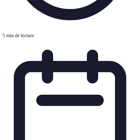
5 min de lecture